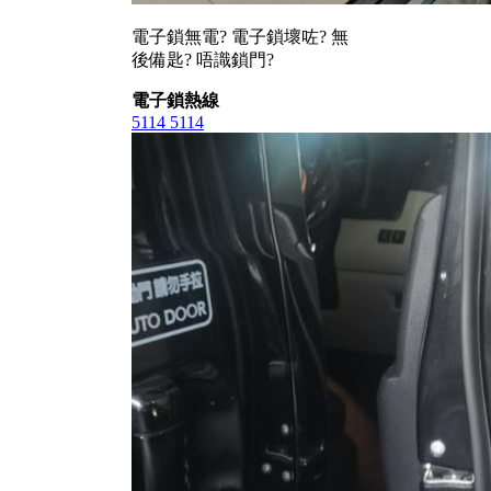
電子鎖無電? 電子鎖壞咗? 無
後備匙? 唔識鎖門?
電子鎖熱線
5114 5114