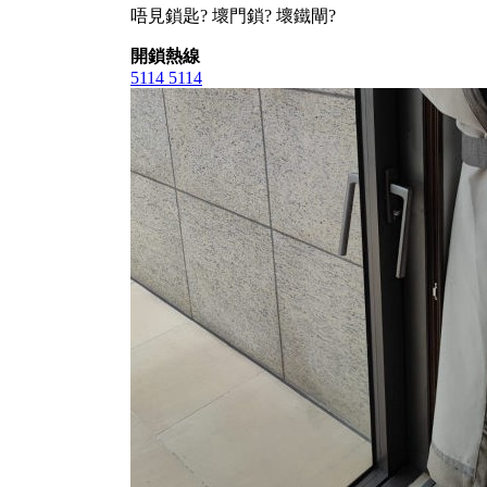
唔見鎖匙? 壞門鎖? 壞鐵閘?
開鎖熱線
5114 5114