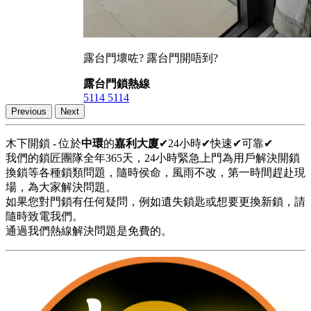
露台門壞咗? 露台門開唔到?
露台門鎖熱線
5114 5114
Previous
Next
木下開鎖 - 位於
中環
的
嘉利大廈
✔24小時✔快速✔可靠✔
我們的鎖匠團隊全年365天，24小時緊急上門為用戶解決開鎖
換鎖等各種鎖類問題，隨時侯命，風雨不改，第一時間趕赴現
場，為大家解決問題。
如果您對門鎖有任何疑問，例如遺失鎖匙或想要更換新鎖，請
隨時致電我們。
通過我們熱線解決問題是免費的。