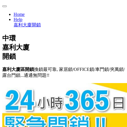
Home
Help
嘉利大廈開鎖
中環
嘉利大廈
開鎖
嘉利大廈區開鎖
換鎖最可靠, 家居鎖/OFFICE鎖/車門鎖/夾萬鎖/
露台門鎖...通通無問題!!