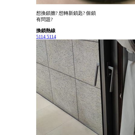
想換鎖膽? 想轉新鎖匙? 個鎖
有問題?
換鎖熱線
5114 5114