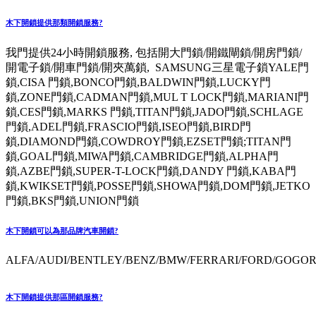
木下開鎖提供那類開鎖服務?
我門提供24小時開鎖服務, 包括開大門鎖/開鐵閘鎖/開房門鎖/
開電子鎖/開車門鎖/開夾萬鎖, SAMSUNG三星電子鎖YALE門
鎖,CISA 門鎖,BONCO門鎖,BALDWIN門鎖,LUCKY門
鎖,ZONE門鎖,CADMAN門鎖,MUL T LOCK門鎖,MARIANI門
鎖,CES門鎖,MARKS 門鎖,TITAN門鎖,JADO門鎖,SCHLAGE
門鎖,ADEL門鎖,FRASCIO門鎖,ISEO門鎖,BIRD門
鎖,DIAMOND門鎖,COWDROY門鎖,EZSET門鎖;TITAN門
鎖,GOAL門鎖,MIWA門鎖,CAMBRIDGE門鎖,ALPHA門
鎖,AZBE門鎖,SUPER-T-LOCK門鎖,DANDY 門鎖,KABA門
鎖,KWIKSET門鎖,POSSE門鎖,SHOWA門鎖,DOM門鎖,JETKO
門鎖,BKS門鎖,UNION門鎖
木下開鎖可以為那品牌汽車開鎖?
ALFA/AUDI/BENTLEY/BENZ/BMW/FERRARI/FORD/GOGORO
木下開鎖提供那區開鎖服務?