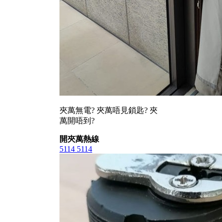
夾萬無電? 夾萬唔見鎖匙? 夾
萬開唔到?
開夾萬熱線
5114 5114