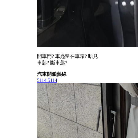
開車門? 車匙留在車箱? 唔見
車匙? 斷車匙?
汽車開鎖熱線
5114 5114