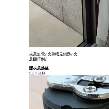
夾萬無電? 夾萬唔見鎖匙? 夾
萬開唔到?
開夾萬熱線
5114 5114