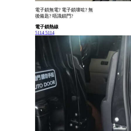
電子鎖無電? 電子鎖壞咗? 無
後備匙? 唔識鎖門?
電子鎖熱線
5114 5114