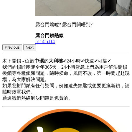
露台門壞咗? 露台門開唔到?
露台門鎖熱線
5114 5114
Previous
Next
木下開鎖 - 位於
中環
的
大利樓
✔24小時✔快速✔可靠✔
我們的鎖匠團隊全年365天，24小時緊急上門為用戶解決開鎖
換鎖等各種鎖類問題，隨時侯命，風雨不改，第一時間趕赴現
場，為大家解決問題。
如果您對門鎖有任何疑問，例如遺失鎖匙或想要更換新鎖，請
隨時致電我們。
通過我們熱線解決問題是免費的。