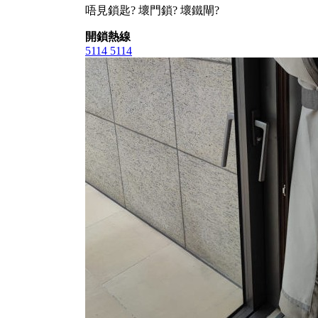
唔見鎖匙? 壞門鎖? 壞鐵閘?
開鎖熱線
5114 5114