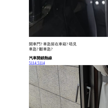
開車門? 車匙留在車箱? 唔見
車匙? 斷車匙?
汽車開鎖熱線
5114 5114