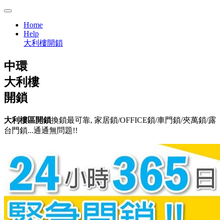
Home
Help
大利樓開鎖
中環
大利樓
開鎖
大利樓區開鎖
換鎖最可靠, 家居鎖/OFFICE鎖/車門鎖/夾萬鎖/露
台門鎖...通通無問題!!