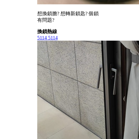
想換鎖膽? 想轉新鎖匙? 個鎖
有問題?
換鎖熱線
5114 5114