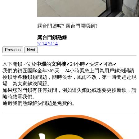
露台門壞咗? 露台門開唔到?
露台門鎖熱線
5114 5114
Previous
Next
木下開鎖 - 位於
中環
的
文利樓
✔24小時✔快速✔可靠✔
我們的鎖匠團隊全年365天，24小時緊急上門為用戶解決開鎖
換鎖等各種鎖類問題，隨時侯命，風雨不改，第一時間趕赴現
場，為大家解決問題。
如果您對門鎖有任何疑問，例如遺失鎖匙或想要更換新鎖，請
隨時致電我們。
通過我們熱線解決問題是免費的。