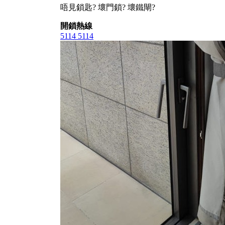
唔見鎖匙? 壞門鎖? 壞鐵閘?
開鎖熱線
5114 5114