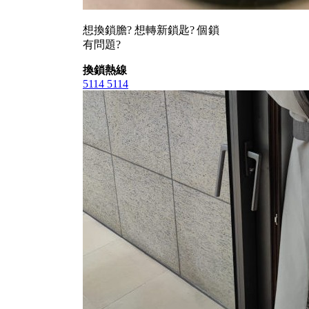
想換鎖膽? 想轉新鎖匙? 個鎖
有問題?
換鎖熱線
5114 5114