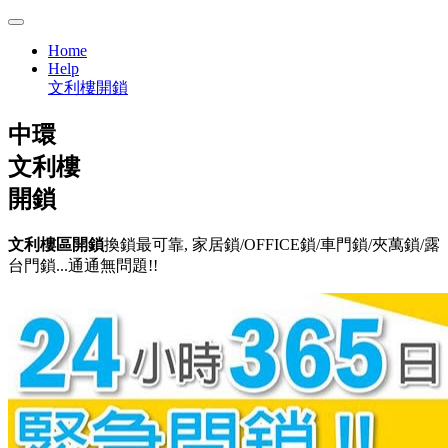
Home
Help
文利樓開鎖
中環
文利樓
開鎖
文利樓區開鎖
換鎖最可靠, 家居鎖/OFFICE鎖/車門鎖/夾萬鎖/露
台門鎖...通通無問題!!