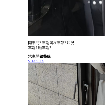
開車門? 車匙留在車箱? 唔見
車匙? 斷車匙?
汽車開鎖熱線
5114 5114