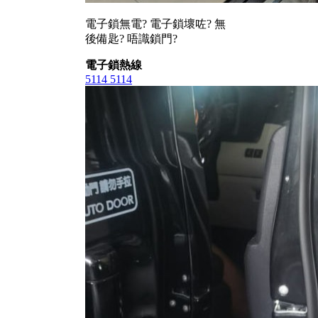
電子鎖無電? 電子鎖壞咗? 無
後備匙? 唔識鎖門?
電子鎖熱線
5114 5114