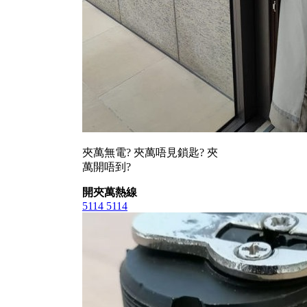
夾萬無電? 夾萬唔見鎖匙? 夾
萬開唔到?
開夾萬熱線
5114 5114