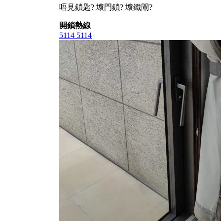
唔見鎖匙? 壞門鎖? 壞鐵閘?
開鎖熱線
5114 5114