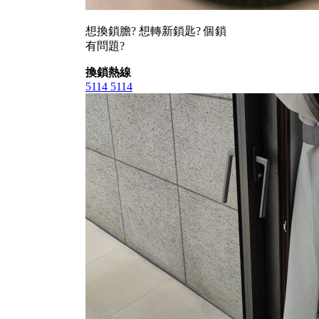
想換鎖膽? 想轉新鎖匙? 個鎖
有問題?
換鎖熱線
5114 5114