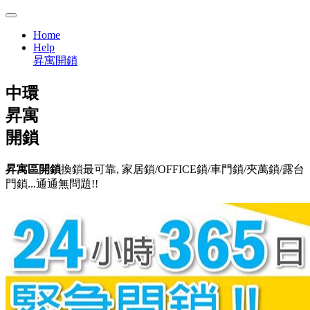
Home
Help
昇寓開鎖
中環
昇寓
開鎖
昇寓區開鎖
換鎖最可靠, 家居鎖/OFFICE鎖/車門鎖/夾萬鎖/露台
門鎖...通通無問題!!