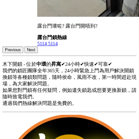
露台門壞咗? 露台門開唔到?
露台門鎖熱線
5114 5114
Previous
Next
木下開鎖 - 位於
中環
的
昇寓
✔24小時✔快速✔可靠✔
我們的鎖匠團隊全年365天，24小時緊急上門為用戶解決開鎖
換鎖等各種鎖類問題，隨時侯命，風雨不改，第一時間趕赴現
場，為大家解決問題。
如果您對門鎖有任何疑問，例如遺失鎖匙或想要更換新鎖，請
隨時致電我們。
通過我們熱線解決問題是免費的。