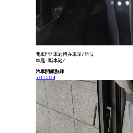
開車門? 車匙留在車箱? 唔見
車匙? 斷車匙?
汽車開鎖熱線
5114 5114