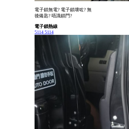
電子鎖無電? 電子鎖壞咗? 無
後備匙? 唔識鎖門?
電子鎖熱線
5114 5114