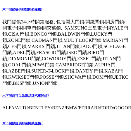
木下開鎖提供那類開鎖服務?
我門提供24小時開鎖服務, 包括開大門鎖/開鐵閘鎖/開房門鎖/
開電子鎖/開車門鎖/開夾萬鎖, SAMSUNG三星電子鎖YALE門
鎖,CISA 門鎖,BONCO門鎖,BALDWIN門鎖,LUCKY門
鎖,ZONE門鎖,CADMAN門鎖,MUL T LOCK門鎖,MARIANI門
鎖,CES門鎖,MARKS 門鎖,TITAN門鎖,JADO門鎖,SCHLAGE
門鎖,ADEL門鎖,FRASCIO門鎖,ISEO門鎖,BIRD門
鎖,DIAMOND門鎖,COWDROY門鎖,EZSET門鎖;TITAN門
鎖,GOAL門鎖,MIWA門鎖,CAMBRIDGE門鎖,ALPHA門
鎖,AZBE門鎖,SUPER-T-LOCK門鎖,DANDY 門鎖,KABA門
鎖,KWIKSET門鎖,POSSE門鎖,SHOWA門鎖,DOM門鎖,JETKO
門鎖,BKS門鎖,UNION門鎖
木下開鎖可以為那品牌汽車開鎖?
ALFA/AUDI/BENTLEY/BENZ/BMW/FERRARI/FORD/GOGORO
木下開鎖提供那區開鎖服務?