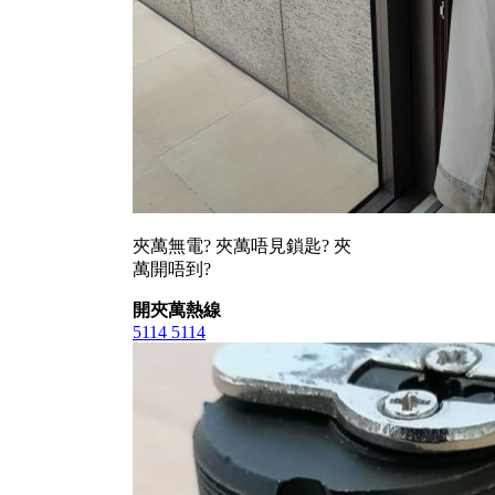
夾萬無電? 夾萬唔見鎖匙? 夾
萬開唔到?
開夾萬熱線
5114 5114