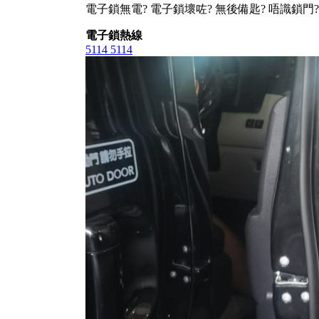
電子鎖無電? 電子鎖壞咗? 無後備匙? 唔識鎖門?
電子鎖熱線
5114 5114