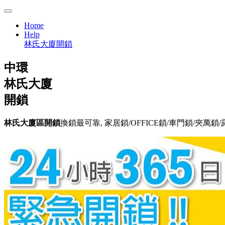
Home
Help
林氏大廈開鎖
中環
林氏大廈
開鎖
林氏大廈區開鎖
換鎖最可靠, 家居鎖/OFFICE鎖/車門鎖/夾萬鎖/