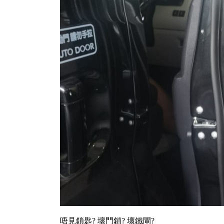
唔見鎖匙? 壞門鎖? 壞鐵閘?