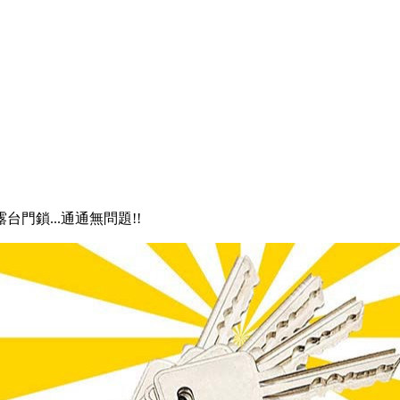
露台門鎖...通通無問題!!