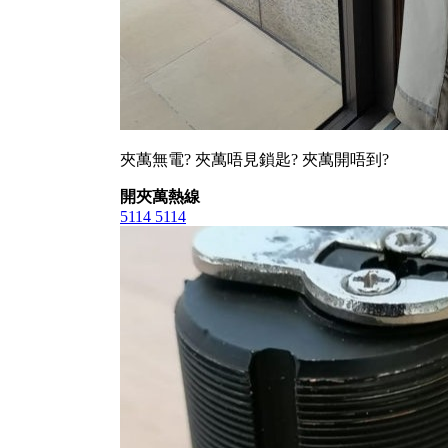
夾萬無電? 夾萬唔見鎖匙? 夾萬開唔到?
開夾萬熱線
5114 5114