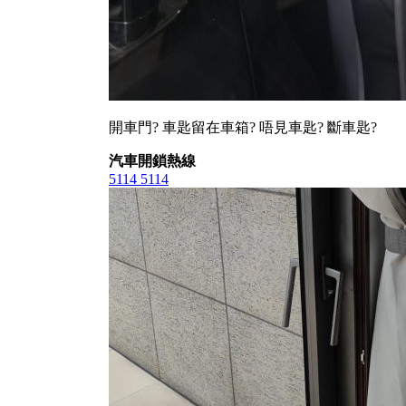
開車門? 車匙留在車箱? 唔見車匙? 斷車匙?
汽車開鎖熱線
5114 5114