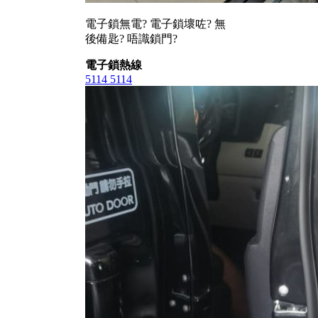
電子鎖無電? 電子鎖壞咗? 無
後備匙? 唔識鎖門?
電子鎖熱線
5114 5114