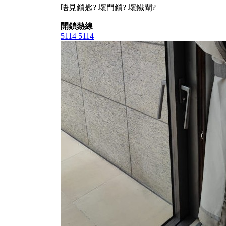
唔見鎖匙? 壞門鎖? 壞鐵閘?
開鎖熱線
5114 5114