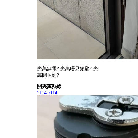
夾萬無電? 夾萬唔見鎖匙? 夾
萬開唔到?
開夾萬熱線
5114 5114