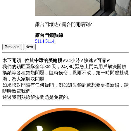
露台門壞咗? 露台門開唔到?
露台門鎖熱線
5114 5114
Previous
Next
木下開鎖 - 位於
中環
的
美輪樓
✔24小時✔快速✔可靠✔
我們的鎖匠團隊全年365天，24小時緊急上門為用戶解決開鎖
換鎖等各種鎖類問題，隨時侯命，風雨不改，第一時間趕赴現
場，為大家解決問題。
如果您對門鎖有任何疑問，例如遺失鎖匙或想要更換新鎖，請
隨時致電我們。
通過我們熱線解決問題是免費的。