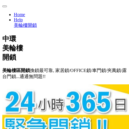
Home
Help
美輪樓開鎖
中環
美輪樓
開鎖
美輪樓區開鎖
換鎖最可靠, 家居鎖/OFFICE鎖/車門鎖/夾萬鎖/露
台門鎖...通通無問題!!