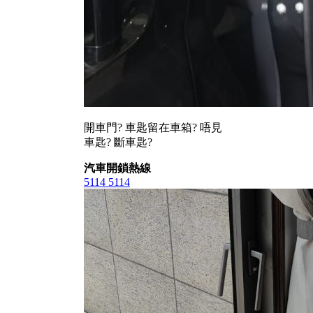
開車門? 車匙留在車箱? 唔見
車匙? 斷車匙?
汽車開鎖熱線
5114 5114