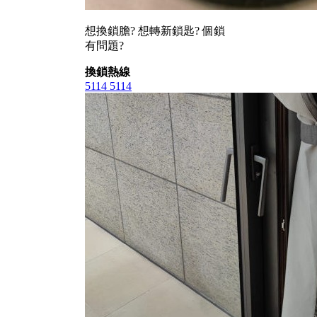
想換鎖膽? 想轉新鎖匙? 個鎖
有問題?
換鎖熱線
5114 5114