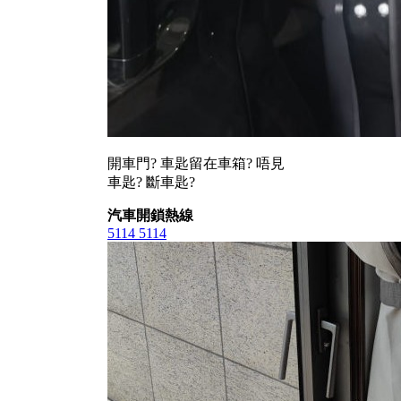
開車門? 車匙留在車箱? 唔見
車匙? 斷車匙?
汽車開鎖熱線
5114 5114