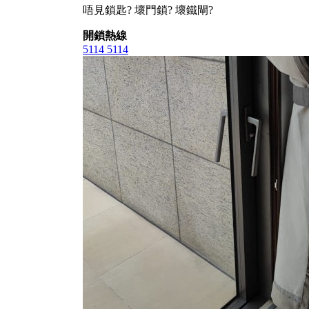
唔見鎖匙? 壞門鎖? 壞鐵閘?
開鎖熱線
5114 5114