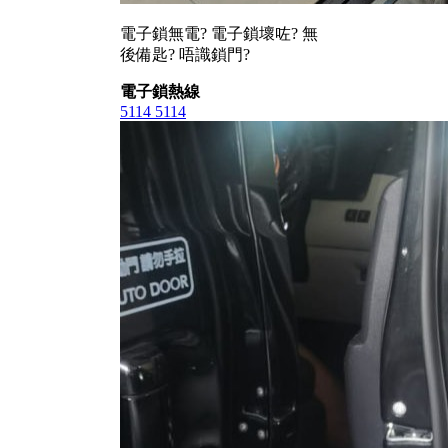
電子鎖無電? 電子鎖壞咗? 無
後備匙? 唔識鎖門?
電子鎖熱線
5114 5114