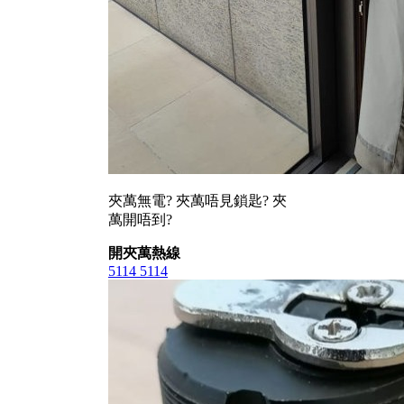
夾萬無電? 夾萬唔見鎖匙? 夾
萬開唔到?
開夾萬熱線
5114 5114