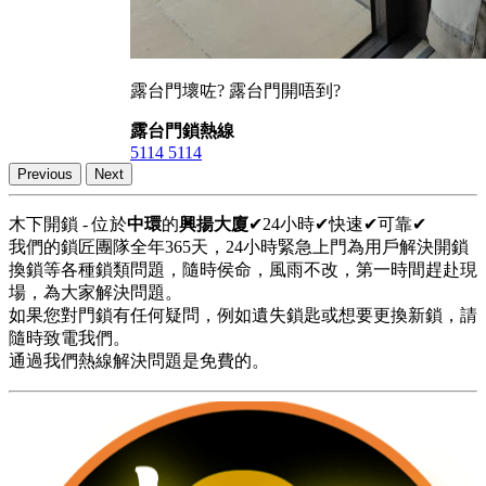
露台門壞咗? 露台門開唔到?
露台門鎖熱線
5114 5114
Previous
Next
木下開鎖 - 位於
中環
的
興揚大廈
✔24小時✔快速✔可靠✔
我們的鎖匠團隊全年365天，24小時緊急上門為用戶解決開鎖
換鎖等各種鎖類問題，隨時侯命，風雨不改，第一時間趕赴現
場，為大家解決問題。
如果您對門鎖有任何疑問，例如遺失鎖匙或想要更換新鎖，請
隨時致電我們。
通過我們熱線解決問題是免費的。