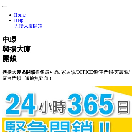
Home
Help
興揚大廈開鎖
中環
興揚大廈
開鎖
興揚大廈區開鎖
換鎖最可靠, 家居鎖/OFFICE鎖/車門鎖/夾萬鎖/
露台門鎖...通通無問題!!