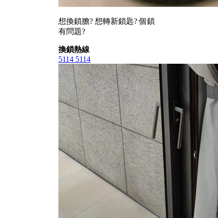
想換鎖膽? 想轉新鎖匙? 個鎖
有問題?
換鎖熱線
5114 5114