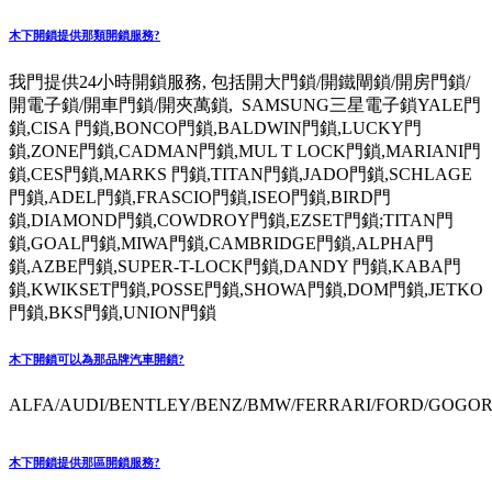
木下開鎖提供那類開鎖服務?
我門提供24小時開鎖服務, 包括開大門鎖/開鐵閘鎖/開房門鎖/
開電子鎖/開車門鎖/開夾萬鎖, SAMSUNG三星電子鎖YALE門
鎖,CISA 門鎖,BONCO門鎖,BALDWIN門鎖,LUCKY門
鎖,ZONE門鎖,CADMAN門鎖,MUL T LOCK門鎖,MARIANI門
鎖,CES門鎖,MARKS 門鎖,TITAN門鎖,JADO門鎖,SCHLAGE
門鎖,ADEL門鎖,FRASCIO門鎖,ISEO門鎖,BIRD門
鎖,DIAMOND門鎖,COWDROY門鎖,EZSET門鎖;TITAN門
鎖,GOAL門鎖,MIWA門鎖,CAMBRIDGE門鎖,ALPHA門
鎖,AZBE門鎖,SUPER-T-LOCK門鎖,DANDY 門鎖,KABA門
鎖,KWIKSET門鎖,POSSE門鎖,SHOWA門鎖,DOM門鎖,JETKO
門鎖,BKS門鎖,UNION門鎖
木下開鎖可以為那品牌汽車開鎖?
ALFA/AUDI/BENTLEY/BENZ/BMW/FERRARI/FORD/GOGORO
木下開鎖提供那區開鎖服務?