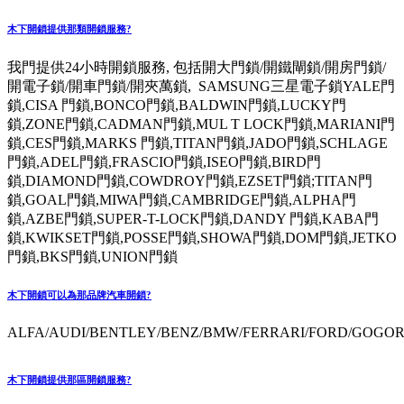
木下開鎖提供那類開鎖服務?
我門提供24小時開鎖服務, 包括開大門鎖/開鐵閘鎖/開房門鎖/
開電子鎖/開車門鎖/開夾萬鎖, SAMSUNG三星電子鎖YALE門
鎖,CISA 門鎖,BONCO門鎖,BALDWIN門鎖,LUCKY門
鎖,ZONE門鎖,CADMAN門鎖,MUL T LOCK門鎖,MARIANI門
鎖,CES門鎖,MARKS 門鎖,TITAN門鎖,JADO門鎖,SCHLAGE
門鎖,ADEL門鎖,FRASCIO門鎖,ISEO門鎖,BIRD門
鎖,DIAMOND門鎖,COWDROY門鎖,EZSET門鎖;TITAN門
鎖,GOAL門鎖,MIWA門鎖,CAMBRIDGE門鎖,ALPHA門
鎖,AZBE門鎖,SUPER-T-LOCK門鎖,DANDY 門鎖,KABA門
鎖,KWIKSET門鎖,POSSE門鎖,SHOWA門鎖,DOM門鎖,JETKO
門鎖,BKS門鎖,UNION門鎖
木下開鎖可以為那品牌汽車開鎖?
ALFA/AUDI/BENTLEY/BENZ/BMW/FERRARI/FORD/GOGORO
木下開鎖提供那區開鎖服務?