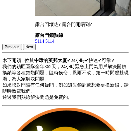
露台門壞咗? 露台門開唔到?
露台門鎖熱線
5114 5114
Previous
Next
木下開鎖 - 位於
中環
的
英邦大廈
✔24小時✔快速✔可靠✔
我們的鎖匠團隊全年365天，24小時緊急上門為用戶解決開鎖
換鎖等各種鎖類問題，隨時侯命，風雨不改，第一時間趕赴現
場，為大家解決問題。
如果您對門鎖有任何疑問，例如遺失鎖匙或想要更換新鎖，請
隨時致電我們。
通過我們熱線解決問題是免費的。