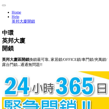
Home
Help
英邦大廈開鎖
中環
英邦大廈
開鎖
英邦大廈區開鎖
換鎖最可靠, 家居鎖/OFFICE鎖/車門鎖/夾萬鎖/
露台門鎖...通通無問題!!