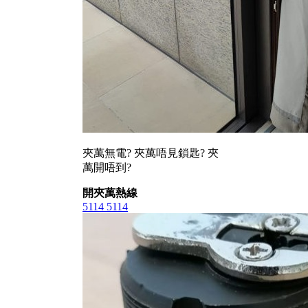
夾萬無電? 夾萬唔見鎖匙? 夾
萬開唔到?
開夾萬熱線
5114 5114