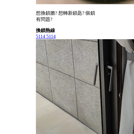
想換鎖膽? 想轉新鎖匙? 個鎖
有問題?
換鎖熱線
5114 5114