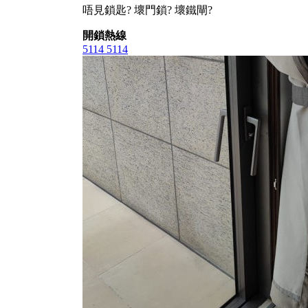
唔見鎖匙? 壞門鎖? 壞鐵閘?
開鎖熱線
5114 5114