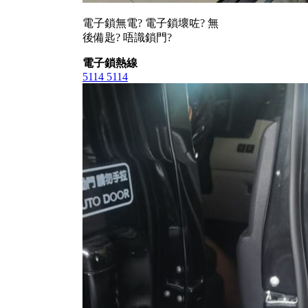
電子鎖無電? 電子鎖壞咗? 無
後備匙? 唔識鎖門?
電子鎖熱線
5114 5114