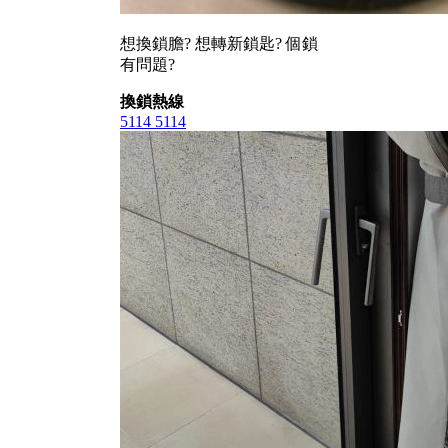
想換鎖膽? 想轉新鎖匙? 個鎖
有問題?
換鎖熱線
5114 5114