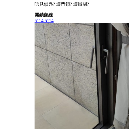
唔見鎖匙? 壞門鎖? 壞鐵閘?
開鎖熱線
5114 5114