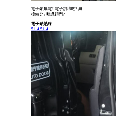
電子鎖無電? 電子鎖壞咗? 無
後備匙? 唔識鎖門?
電子鎖熱線
5114 5114