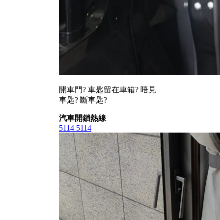
開車門? 車匙留在車箱? 唔見
車匙? 斷車匙?
汽車開鎖熱線
5114 5114