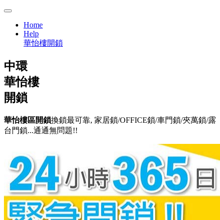
Home
Help
華怡樓開鎖
中環
華怡樓
開鎖
華怡樓區開鎖
換鎖最可靠, 家居鎖/OFFICE鎖/車門鎖/夾萬鎖/露
台門鎖...通通無問題!!