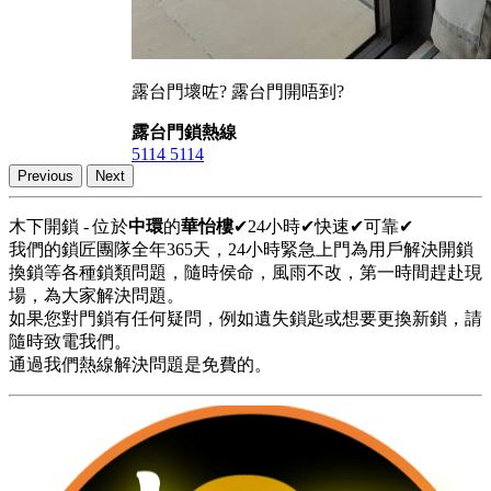
露台門壞咗? 露台門開唔到?
露台門鎖熱線
5114 5114
Previous
Next
木下開鎖 - 位於
中環
的
華怡樓
✔24小時✔快速✔可靠✔
我們的鎖匠團隊全年365天，24小時緊急上門為用戶解決開鎖
換鎖等各種鎖類問題，隨時侯命，風雨不改，第一時間趕赴現
場，為大家解決問題。
如果您對門鎖有任何疑問，例如遺失鎖匙或想要更換新鎖，請
隨時致電我們。
通過我們熱線解決問題是免費的。