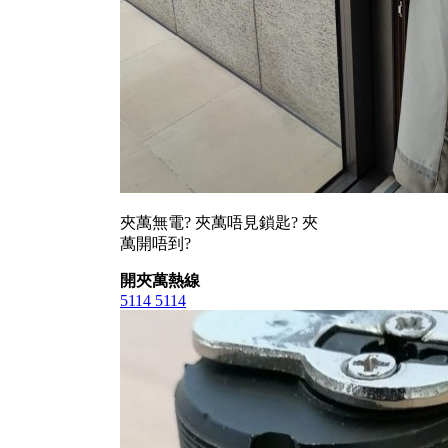
夾萬無電? 夾萬唔見鎖匙? 夾
萬開唔到?
開夾萬熱線
5114 5114