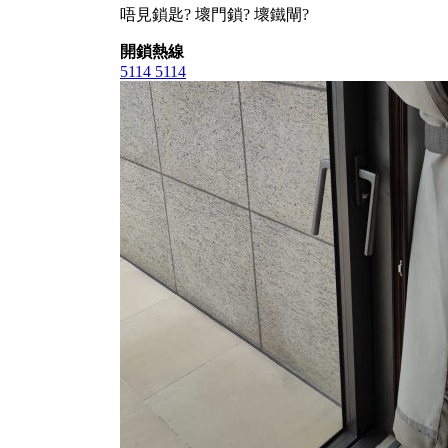
唔見鎖匙? 壞門鎖? 壞鐵閘?
開鎖熱線
5114 5114