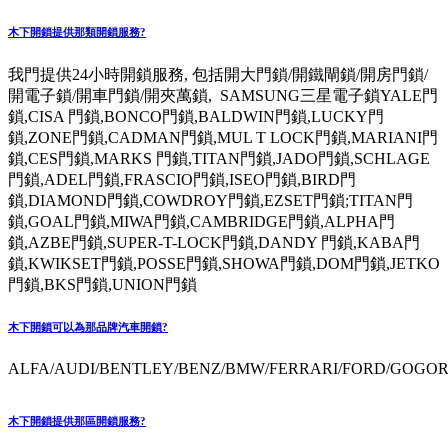
木下開鎖提供那類開鎖服務?
我門提供24小時開鎖服務, 包括開大門鎖/開鐵閘鎖/開房門鎖/
開電子鎖/開車門鎖/開夾萬鎖, SAMSUNG三星電子鎖YALE門
鎖,CISA 門鎖,BONCO門鎖,BALDWIN門鎖,LUCKY門
鎖,ZONE門鎖,CADMAN門鎖,MUL T LOCK門鎖,MARIANI門
鎖,CES門鎖,MARKS 門鎖,TITAN門鎖,JADO門鎖,SCHLAGE
門鎖,ADEL門鎖,FRASCIO門鎖,ISEO門鎖,BIRD門
鎖,DIAMOND門鎖,COWDROY門鎖,EZSET門鎖;TITAN門
鎖,GOAL門鎖,MIWA門鎖,CAMBRIDGE門鎖,ALPHA門
鎖,AZBE門鎖,SUPER-T-LOCK門鎖,DANDY 門鎖,KABA門
鎖,KWIKSET門鎖,POSSE門鎖,SHOWA門鎖,DOM門鎖,JETKO
門鎖,BKS門鎖,UNION門鎖
木下開鎖可以為那品牌汽車開鎖?
ALFA/AUDI/BENTLEY/BENZ/BMW/FERRARI/FORD/GOGORO
木下開鎖提供那區開鎖服務?