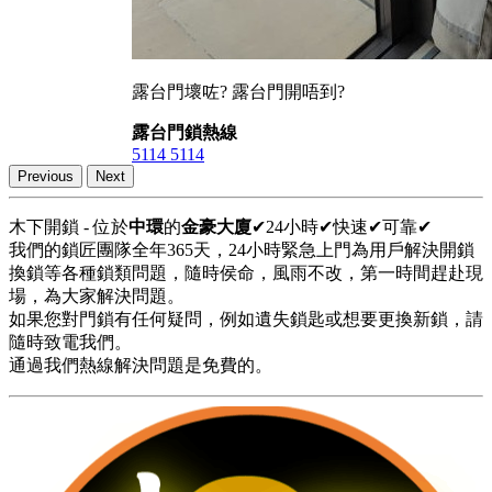
露台門壞咗? 露台門開唔到?
露台門鎖熱線
5114 5114
Previous
Next
木下開鎖 - 位於
中環
的
金豪大廈
✔24小時✔快速✔可靠✔
我們的鎖匠團隊全年365天，24小時緊急上門為用戶解決開鎖
換鎖等各種鎖類問題，隨時侯命，風雨不改，第一時間趕赴現
場，為大家解決問題。
如果您對門鎖有任何疑問，例如遺失鎖匙或想要更換新鎖，請
隨時致電我們。
通過我們熱線解決問題是免費的。