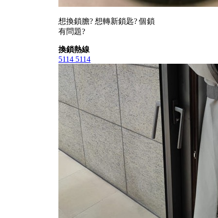
想換鎖膽? 想轉新鎖匙? 個鎖
有問題?
換鎖熱線
5114 5114