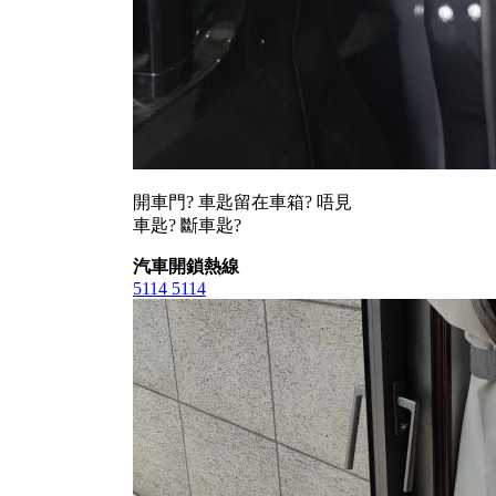
開車門? 車匙留在車箱? 唔見
車匙? 斷車匙?
汽車開鎖熱線
5114 5114