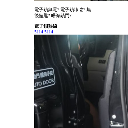
電子鎖無電? 電子鎖壞咗? 無
後備匙? 唔識鎖門?
電子鎖熱線
5114 5114