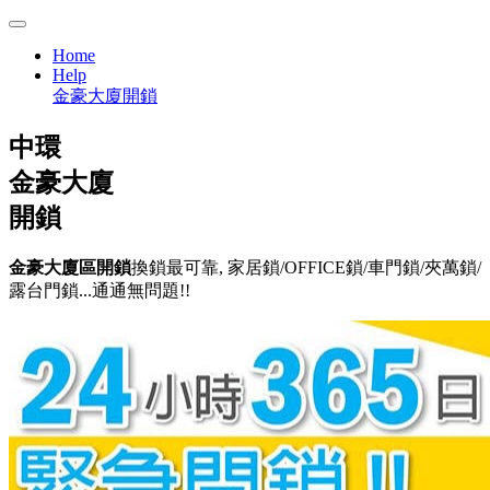
Home
Help
金豪大廈開鎖
中環
金豪大廈
開鎖
金豪大廈區開鎖
換鎖最可靠, 家居鎖/OFFICE鎖/車門鎖/夾萬鎖/
露台門鎖...通通無問題!!