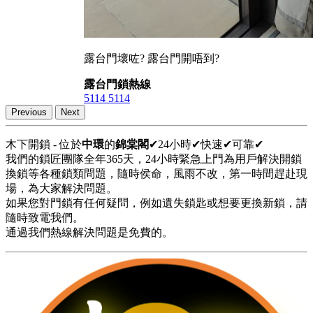
露台門壞咗? 露台門開唔到?
露台門鎖熱線
5114 5114
Previous
Next
木下開鎖 - 位於
中環
的
錦棠閣
✔24小時✔快速✔可靠✔
我們的鎖匠團隊全年365天，24小時緊急上門為用戶解決開鎖
換鎖等各種鎖類問題，隨時侯命，風雨不改，第一時間趕赴現
場，為大家解決問題。
如果您對門鎖有任何疑問，例如遺失鎖匙或想要更換新鎖，請
隨時致電我們。
通過我們熱線解決問題是免費的。