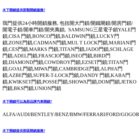
木下開鎖提供那類開鎖服務?
我門提供24小時開鎖服務, 包括開大門鎖/開鐵閘鎖/開房門鎖/
開電子鎖/開車門鎖/開夾萬鎖, SAMSUNG三星電子鎖YALE門
鎖,CISA 門鎖,BONCO門鎖,BALDWIN門鎖,LUCKY門
鎖,ZONE門鎖,CADMAN門鎖,MUL T LOCK門鎖,MARIANI門
鎖,CES門鎖,MARKS 門鎖,TITAN門鎖,JADO門鎖,SCHLAGE
門鎖,ADEL門鎖,FRASCIO門鎖,ISEO門鎖,BIRD門
鎖,DIAMOND門鎖,COWDROY門鎖,EZSET門鎖;TITAN門
鎖,GOAL門鎖,MIWA門鎖,CAMBRIDGE門鎖,ALPHA門
鎖,AZBE門鎖,SUPER-T-LOCK門鎖,DANDY 門鎖,KABA門
鎖,KWIKSET門鎖,POSSE門鎖,SHOWA門鎖,DOM門鎖,JETKO
門鎖,BKS門鎖,UNION門鎖
木下開鎖可以為那品牌汽車開鎖?
ALFA/AUDI/BENTLEY/BENZ/BMW/FERRARI/FORD/GOGORO
木下開鎖提供那區開鎖服務?