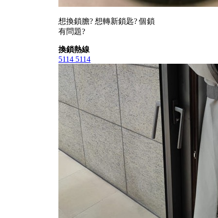
想換鎖膽? 想轉新鎖匙? 個鎖
有問題?
換鎖熱線
5114 5114