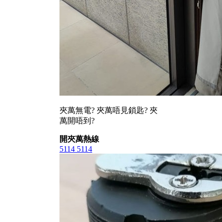
夾萬無電? 夾萬唔見鎖匙? 夾
萬開唔到?
開夾萬熱線
5114 5114