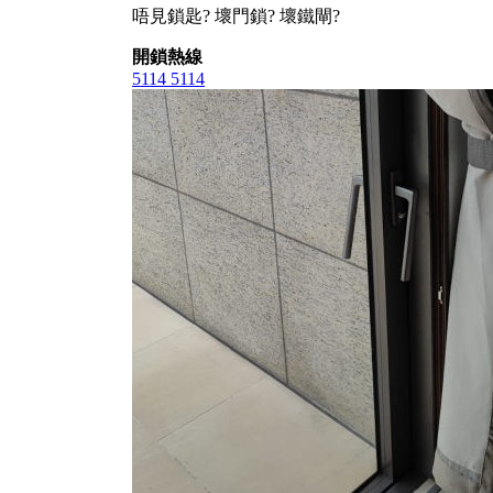
唔見鎖匙? 壞門鎖? 壞鐵閘?
開鎖熱線
5114 5114