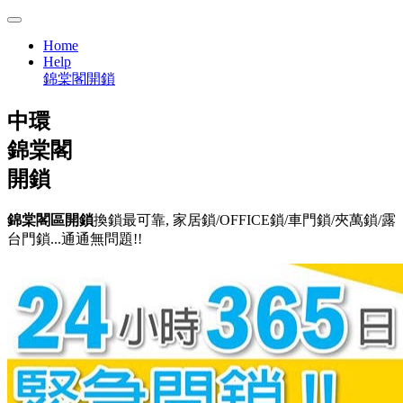
Home
Help
錦棠閣開鎖
中環
錦棠閣
開鎖
錦棠閣區開鎖
換鎖最可靠, 家居鎖/OFFICE鎖/車門鎖/夾萬鎖/露
台門鎖...通通無問題!!