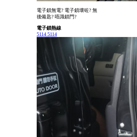
電子鎖無電? 電子鎖壞咗? 無
後備匙? 唔識鎖門?
電子鎖熱線
5114 5114