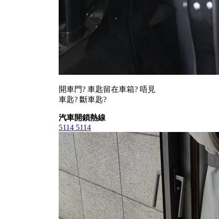
開車門? 車匙留在車箱? 唔見
車匙? 斷車匙?
汽車開鎖熱線
5114 5114