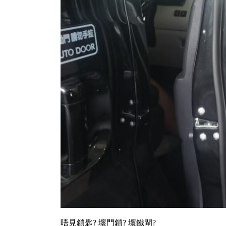
唔見鎖匙? 壞門鎖? 壞鐵閘?