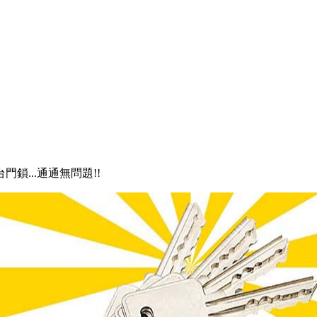
門鎖...通通無問題!!