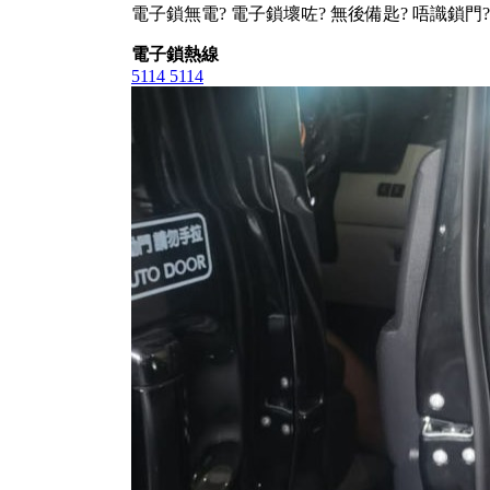
電子鎖無電? 電子鎖壞咗? 無後備匙? 唔識鎖門?
電子鎖熱線
5114 5114