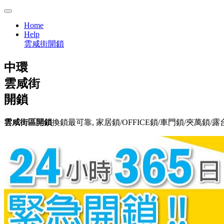
Home
Help
雲咸街開鎖
中環
雲咸街
開鎖
雲咸街區開鎖
換鎖最可靠, 家居鎖/OFFICE鎖/車門鎖/夾萬鎖/露台