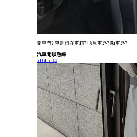
開車門? 車匙留在車箱? 唔見車匙? 斷車匙?
汽車開鎖熱線
5114 5114