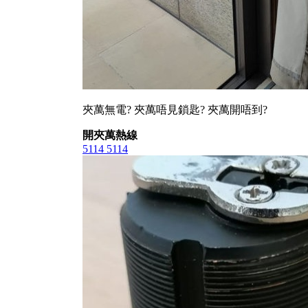
夾萬無電? 夾萬唔見鎖匙? 夾萬開唔到?
開夾萬熱線
5114 5114