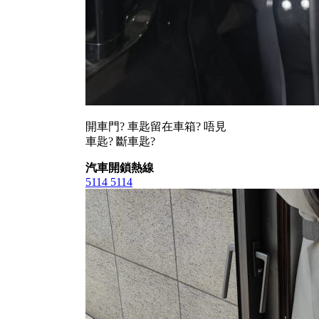
開車門? 車匙留在車箱? 唔見
車匙? 斷車匙?
汽車開鎖熱線
5114 5114