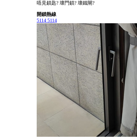
唔見鎖匙? 壞門鎖? 壞鐵閘?
開鎖熱線
5114 5114