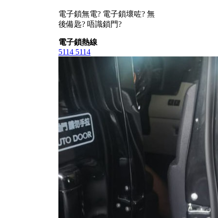
電子鎖無電? 電子鎖壞咗? 無
後備匙? 唔識鎖門?
電子鎖熱線
5114 5114