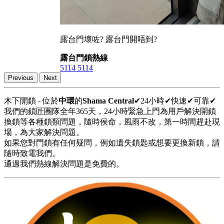
露台門壞咗? 露台門開唔到?
露台門鎖熱線
5114 5114
Previous
Next
木下開鎖 - 位於
中環
的
Shama Central
✔24小時✔快速✔可靠✔
我們的鎖匠團隊全年365天，24小時緊急上門為用戶解決開鎖
換鎖等各種鎖類問題，隨時侯命，風雨不改，第一時間趕赴現
場，為大家解決問題。
如果您對門鎖有任何疑問，例如遺失鎖匙或想要更換新鎖，請
隨時致電我們。
通過我們熱線解決問題是免費的。