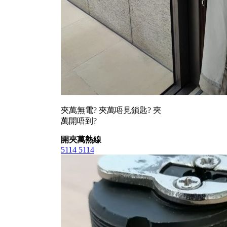
夾萬無電? 夾萬唔見鎖匙? 夾
萬開唔到?
開夾萬熱線
5114 5114