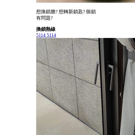
想換鎖膽? 想轉新鎖匙? 個鎖
有問題?
換鎖熱線
5114 5114