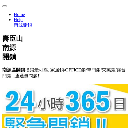
Home
Help
南源開鎖
壽臣山
南源
開鎖
南源區開鎖
換鎖最可靠, 家居鎖/OFFICE鎖/車門鎖/夾萬鎖/露台
門鎖...通通無問題!!