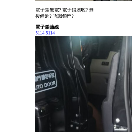
電子鎖無電? 電子鎖壞咗? 無
後備匙? 唔識鎖門?
電子鎖熱線
5114 5114