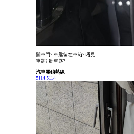
開車門? 車匙留在車箱? 唔見
車匙? 斷車匙?
汽車開鎖熱線
5114 5114