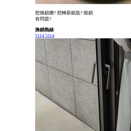
想換鎖膽? 想轉新鎖匙? 個鎖
有問題?
換鎖熱線
5114 5114