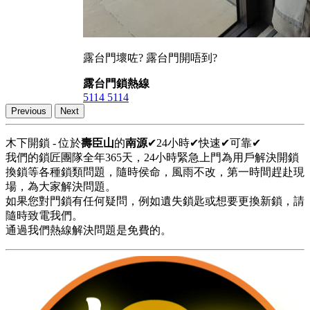
露台門壞咗? 露台門開唔到?
露台門鎖熱線
5114 5114
Previous
Next
木下開鎖 - 位於
壽臣山
的
南源
✔24小時✔快速✔可靠✔
我們的鎖匠團隊全年365天，24小時緊急上門為用戶解決開鎖
換鎖等各種鎖類問題，隨時侯命，風雨不改，第一時間趕赴現
場，為大家解決問題。
如果您對門鎖有任何疑問，例如遺失鎖匙或想要更換新鎖，請
隨時致電我們。
通過我們熱線解決問題是免費的。