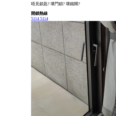
唔見鎖匙? 壞門鎖? 壞鐵閘?
開鎖熱線
5114 5114