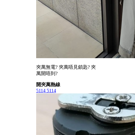
夾萬無電? 夾萬唔見鎖匙? 夾
萬開唔到?
開夾萬熱線
5114 5114