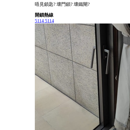
唔見鎖匙? 壞門鎖? 壞鐵閘?
開鎖熱線
5114 5114