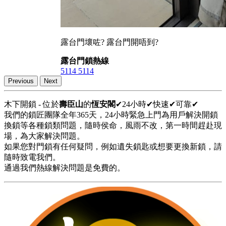
露台門壞咗? 露台門開唔到?
露台門鎖熱線
5114 5114
Previous
Next
木下開鎖 - 位於
壽臣山
的
恆安閣
✔24小時✔快速✔可靠✔
我們的鎖匠團隊全年365天，24小時緊急上門為用戶解決開鎖
換鎖等各種鎖類問題，隨時侯命，風雨不改，第一時間趕赴現
場，為大家解決問題。
如果您對門鎖有任何疑問，例如遺失鎖匙或想要更換新鎖，請
隨時致電我們。
通過我們熱線解決問題是免費的。