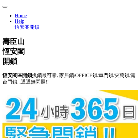
Home
Help
恆安閣開鎖
壽臣山
恆安閣
開鎖
恆安閣區開鎖
換鎖最可靠, 家居鎖/OFFICE鎖/車門鎖/夾萬鎖/露
台門鎖...通通無問題!!