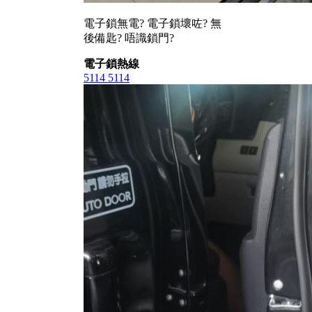
電子鎖無電? 電子鎖壞咗? 無
後備匙? 唔識鎖門?
電子鎖熱線
5114 5114