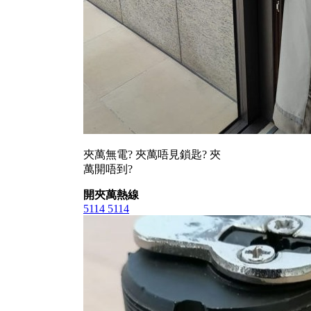
夾萬無電? 夾萬唔見鎖匙? 夾
萬開唔到?
開夾萬熱線
5114 5114