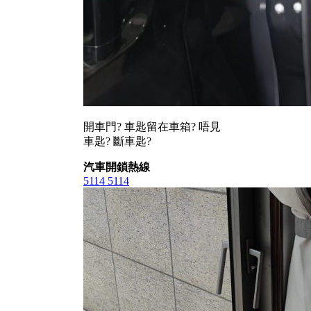
開車門? 車匙留在車箱? 唔見
車匙? 斷車匙?
汽車開鎖熱線
5114 5114