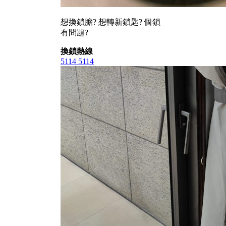
想換鎖膽? 想轉新鎖匙? 個鎖
有問題?
換鎖熱線
5114 5114