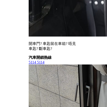
開車門? 車匙留在車箱? 唔見
車匙? 斷車匙?
汽車開鎖熱線
5114 5114