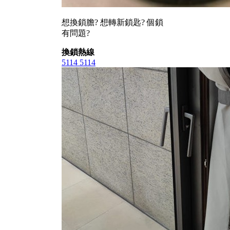
想換鎖膽? 想轉新鎖匙? 個鎖
有問題?
換鎖熱線
5114 5114