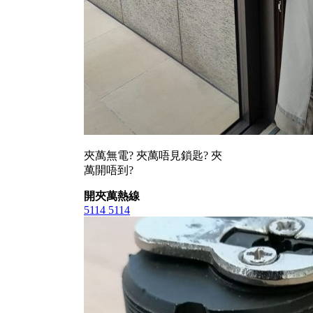
夾萬無電? 夾萬唔見鎖匙? 夾
萬開唔到?
開夾萬熱線
5114 5114