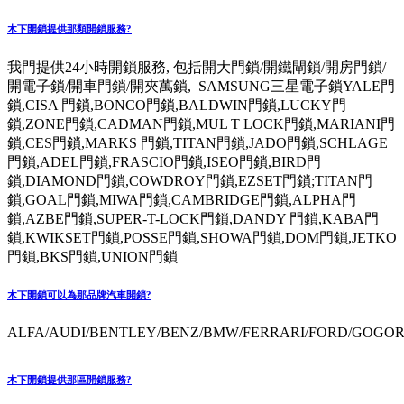
木下開鎖提供那類開鎖服務?
我門提供24小時開鎖服務, 包括開大門鎖/開鐵閘鎖/開房門鎖/
開電子鎖/開車門鎖/開夾萬鎖, SAMSUNG三星電子鎖YALE門
鎖,CISA 門鎖,BONCO門鎖,BALDWIN門鎖,LUCKY門
鎖,ZONE門鎖,CADMAN門鎖,MUL T LOCK門鎖,MARIANI門
鎖,CES門鎖,MARKS 門鎖,TITAN門鎖,JADO門鎖,SCHLAGE
門鎖,ADEL門鎖,FRASCIO門鎖,ISEO門鎖,BIRD門
鎖,DIAMOND門鎖,COWDROY門鎖,EZSET門鎖;TITAN門
鎖,GOAL門鎖,MIWA門鎖,CAMBRIDGE門鎖,ALPHA門
鎖,AZBE門鎖,SUPER-T-LOCK門鎖,DANDY 門鎖,KABA門
鎖,KWIKSET門鎖,POSSE門鎖,SHOWA門鎖,DOM門鎖,JETKO
門鎖,BKS門鎖,UNION門鎖
木下開鎖可以為那品牌汽車開鎖?
ALFA/AUDI/BENTLEY/BENZ/BMW/FERRARI/FORD/GOGORO
木下開鎖提供那區開鎖服務?