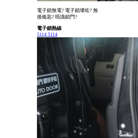
電子鎖無電? 電子鎖壞咗? 無
後備匙? 唔識鎖門?
電子鎖熱線
5114 5114