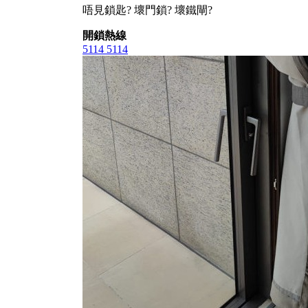
唔見鎖匙? 壞門鎖? 壞鐵閘?
開鎖熱線
5114 5114