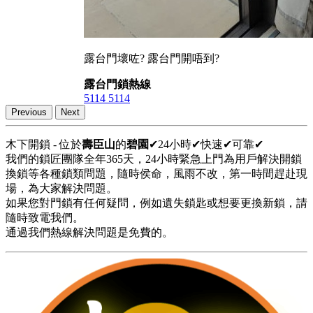
露台門壞咗? 露台門開唔到?
露台門鎖熱線
5114 5114
Previous
Next
木下開鎖 - 位於
壽臣山
的
碧園
✔24小時✔快速✔可靠✔
我們的鎖匠團隊全年365天，24小時緊急上門為用戶解決開鎖
換鎖等各種鎖類問題，隨時侯命，風雨不改，第一時間趕赴現
場，為大家解決問題。
如果您對門鎖有任何疑問，例如遺失鎖匙或想要更換新鎖，請
隨時致電我們。
通過我們熱線解決問題是免費的。