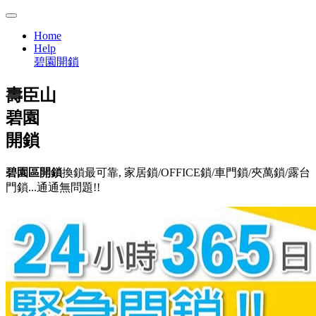
Home
Help
碧園開鎖
壽臣山
碧園
開鎖
碧園區開鎖
換鎖最可靠, 家居鎖/OFFICE鎖/車門鎖/夾萬鎖/露台
門鎖...通通無問題!!