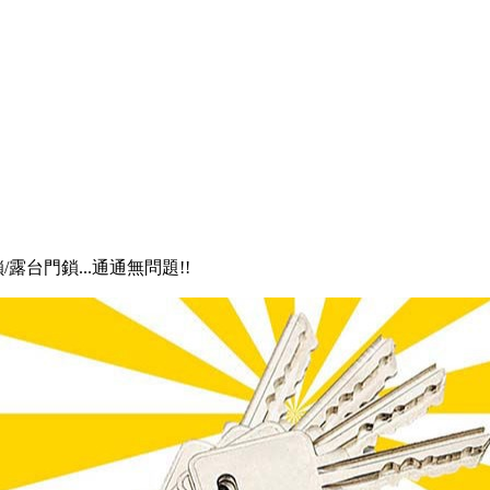
/露台門鎖...通通無問題!!