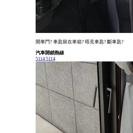
開車門? 車匙留在車箱? 唔見車匙? 斷車匙?
汽車開鎖熱線
5114 5114