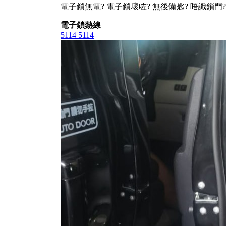
電子鎖無電? 電子鎖壞咗? 無後備匙? 唔識鎖門?
電子鎖熱線
5114 5114