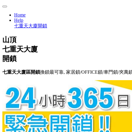
Home
Help
七重天大廈開鎖
山頂
七重天大廈
開鎖
七重天大廈區開鎖
換鎖最可靠, 家居鎖/OFFICE鎖/車門鎖/夾萬鎖