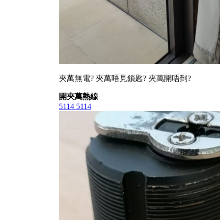
夾萬無電? 夾萬唔見鎖匙? 夾萬開唔到?
開夾萬熱線
5114 5114