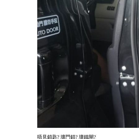
唔見鎖匙? 壞門鎖? 壞鐵閘?