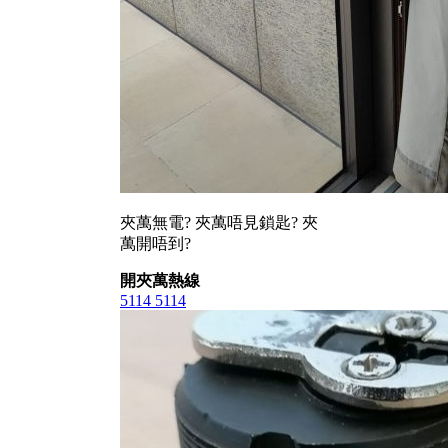
夾萬無電? 夾萬唔見鎖匙? 夾
萬開唔到?
開夾萬熱線
5114 5114