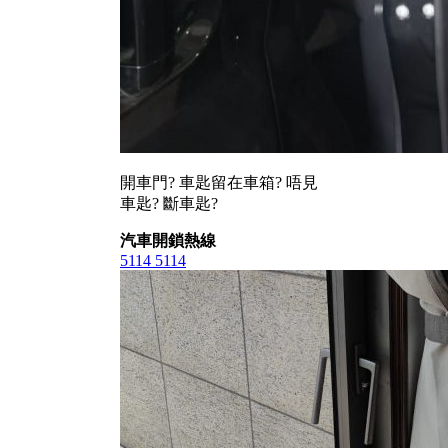
開車門? 車匙留在車箱? 唔見
車匙? 斷車匙?
汽車開鎖熱線
5114 5114