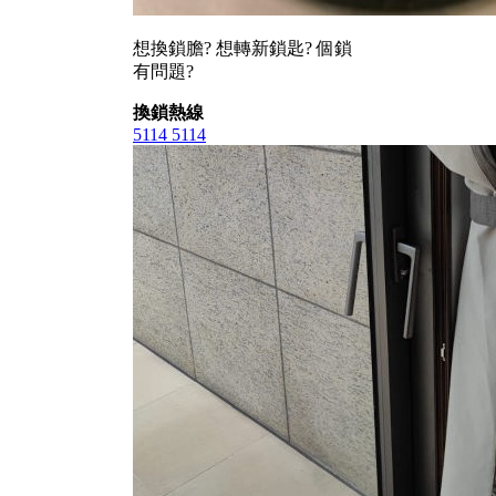
想換鎖膽? 想轉新鎖匙? 個鎖
有問題?
換鎖熱線
5114 5114