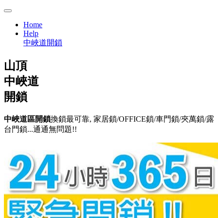
Home
Help
中峽道開鎖
山頂
中峽道
開鎖
中峽道區開鎖
換鎖最可靠, 家居鎖/OFFICE鎖/車門鎖/夾萬鎖/露
台門鎖...通通無問題!!