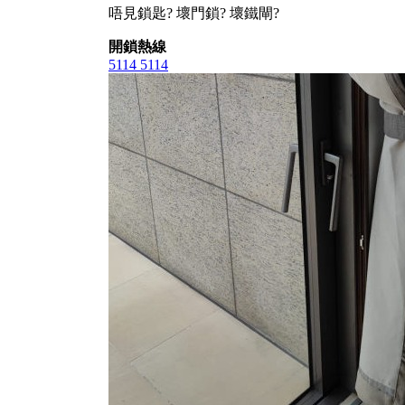
唔見鎖匙? 壞門鎖? 壞鐵閘?
開鎖熱線
5114 5114