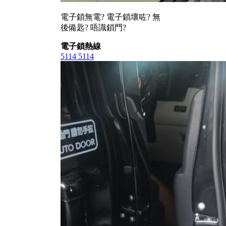
電子鎖無電? 電子鎖壞咗? 無
後備匙? 唔識鎖門?
電子鎖熱線
5114 5114