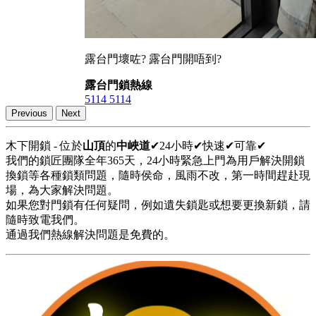
露台門壞咗? 露台門開唔到?
露台門鎖熱線
5114 5114
Previous
Next
木下開鎖 - 位於
山頂
的
中峽道
✔24小時✔快速✔可靠✔
我們的鎖匠團隊全年365天，24小時緊急上門為用戶解決開鎖
換鎖等各種鎖類問題，隨時侯命，風雨不改，第一時間趕赴現
場，為大家解決問題。
如果您對門鎖有任何疑問，例如遺失鎖匙或想要更換新鎖，請
隨時致電我們。
通過我們熱線解決問題是免費的。