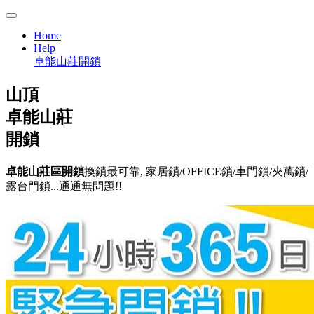
Home
Help
卓能山莊開鎖
山頂
卓能山莊
開鎖
卓能山莊區開鎖
換鎖最可靠, 家居鎖/OFFICE鎖/車門鎖/夾萬鎖/
露台門鎖...通通無問題!!