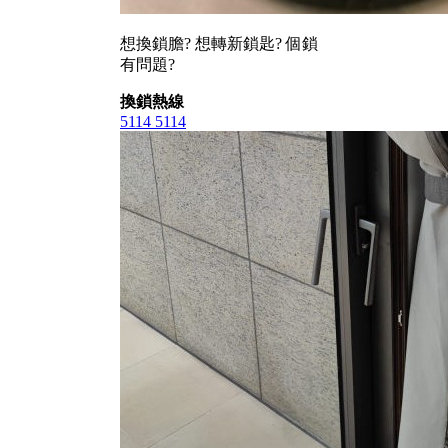
想換鎖膽? 想轉新鎖匙? 個鎖
有問題?
換鎖熱線
5114 5114