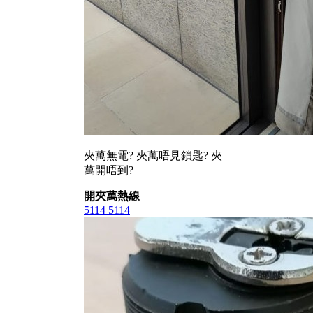
夾萬無電? 夾萬唔見鎖匙? 夾
萬開唔到?
開夾萬熱線
5114 5114