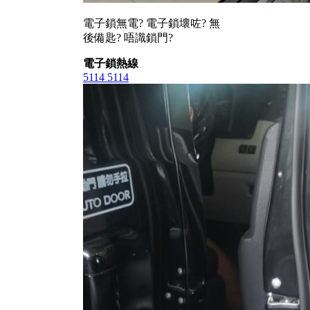
電子鎖無電? 電子鎖壞咗? 無
後備匙? 唔識鎖門?
電子鎖熱線
5114 5114