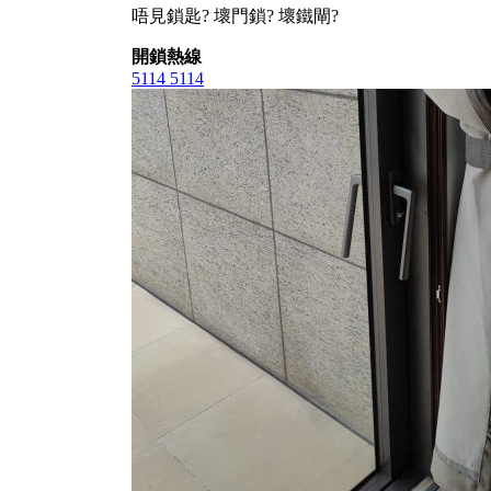
唔見鎖匙? 壞門鎖? 壞鐵閘?
開鎖熱線
5114 5114