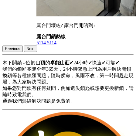
露台門壞咗? 露台門開唔到?
露台門鎖熱線
5114 5114
Previous
Next
木下開鎖 - 位於
山頂
的
卓能山莊
✔24小時✔快速✔可靠✔
我們的鎖匠團隊全年365天，24小時緊急上門為用戶解決開鎖
換鎖等各種鎖類問題，隨時侯命，風雨不改，第一時間趕赴現
場，為大家解決問題。
如果您對門鎖有任何疑問，例如遺失鎖匙或想要更換新鎖，請
隨時致電我們。
通過我們熱線解決問題是免費的。