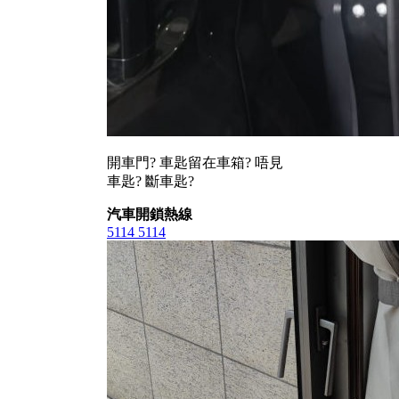
開車門? 車匙留在車箱? 唔見
車匙? 斷車匙?
汽車開鎖熱線
5114 5114