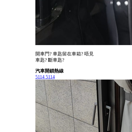
開車門? 車匙留在車箱? 唔見
車匙? 斷車匙?
汽車開鎖熱線
5114 5114