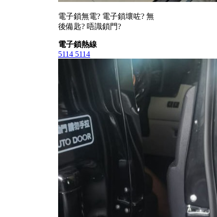
電子鎖無電? 電子鎖壞咗? 無
後備匙? 唔識鎖門?
電子鎖熱線
5114 5114