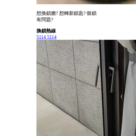
想換鎖膽? 想轉新鎖匙? 個鎖
有問題?
換鎖熱線
5114 5114