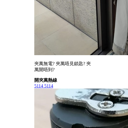
夾萬無電? 夾萬唔見鎖匙? 夾
萬開唔到?
開夾萬熱線
5114 5114