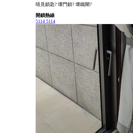
唔見鎖匙? 壞門鎖? 壞鐵閘?
開鎖熱線
5114 5114