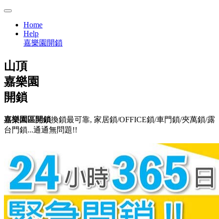
Home
Help
嘉樂園開鎖
山頂
嘉樂園
開鎖
嘉樂園區開鎖
換鎖最可靠, 家居鎖/OFFICE鎖/車門鎖/夾萬鎖/露
台門鎖...通通無問題!!