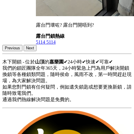
露台門壞咗? 露台門開唔到?
露台門鎖熱線
5114 5114
Previous
Next
木下開鎖 - 位於
山頂
的
嘉樂園
✔24小時✔快速✔可靠✔
我們的鎖匠團隊全年365天，24小時緊急上門為用戶解決開鎖
換鎖等各種鎖類問題，隨時侯命，風雨不改，第一時間趕赴現
場，為大家解決問題。
如果您對門鎖有任何疑問，例如遺失鎖匙或想要更換新鎖，請
隨時致電我們。
通過我們熱線解決問題是免費的。