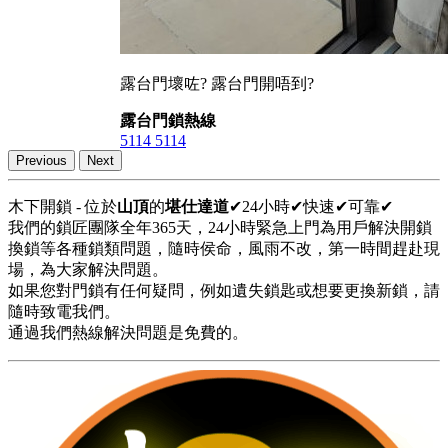
露台門壞咗? 露台門開唔到?
露台門鎖熱線
5114 5114
Previous
Next
木下開鎖 - 位於
山頂
的
堪仕達道
✔24小時✔快速✔可靠✔
我們的鎖匠團隊全年365天，24小時緊急上門為用戶解決開鎖
換鎖等各種鎖類問題，隨時侯命，風雨不改，第一時間趕赴現
場，為大家解決問題。
如果您對門鎖有任何疑問，例如遺失鎖匙或想要更換新鎖，請
隨時致電我們。
通過我們熱線解決問題是免費的。