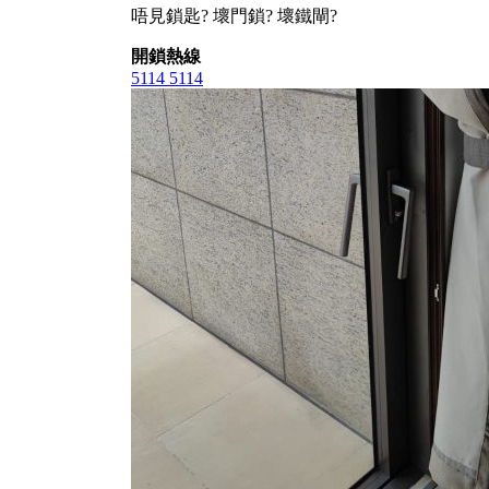
唔見鎖匙? 壞門鎖? 壞鐵閘?
開鎖熱線
5114 5114