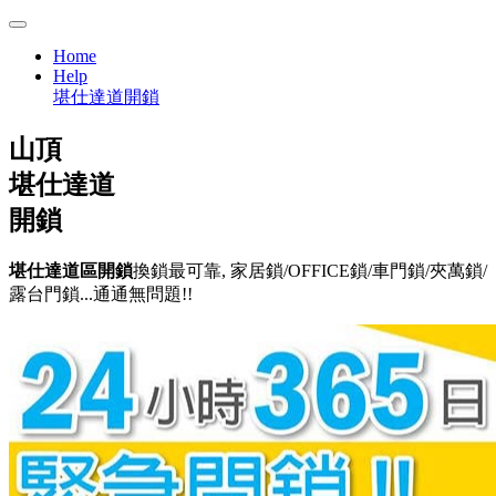
Home
Help
堪仕達道開鎖
山頂
堪仕達道
開鎖
堪仕達道區開鎖
換鎖最可靠, 家居鎖/OFFICE鎖/車門鎖/夾萬鎖/
露台門鎖...通通無問題!!