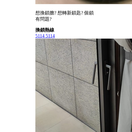
想換鎖膽? 想轉新鎖匙? 個鎖
有問題?
換鎖熱線
5114 5114