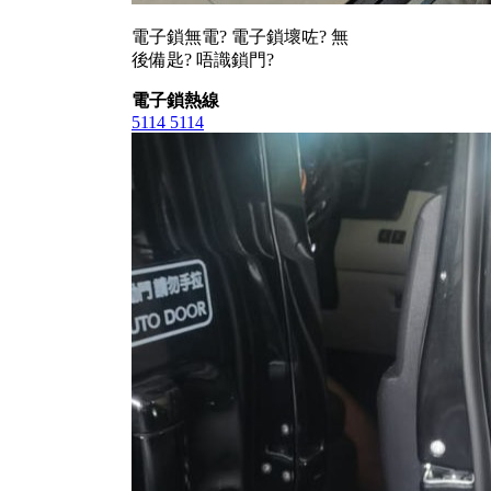
電子鎖無電? 電子鎖壞咗? 無
後備匙? 唔識鎖門?
電子鎖熱線
5114 5114