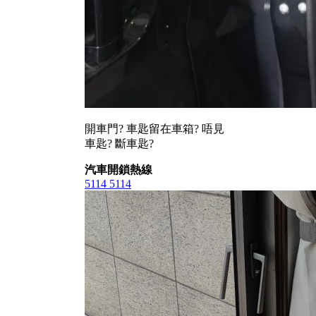
開車門? 車匙留在車箱? 唔見
車匙? 斷車匙?
汽車開鎖熱線
5114 5114