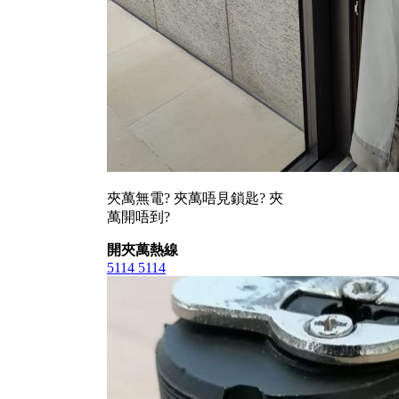
夾萬無電? 夾萬唔見鎖匙? 夾
萬開唔到?
開夾萬熱線
5114 5114