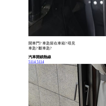
開車門? 車匙留在車箱? 唔見
車匙? 斷車匙?
汽車開鎖熱線
5114 5114