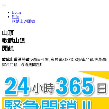
Home
Help
歌賦山道開鎖
山頂
歌賦山道
開鎖
歌賦山道區開鎖
換鎖最可靠, 家居鎖/OFFICE鎖/車門鎖/夾萬鎖/
露台門鎖...通通無問題!!