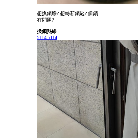
想換鎖膽? 想轉新鎖匙? 個鎖
有問題?
換鎖熱線
5114 5114