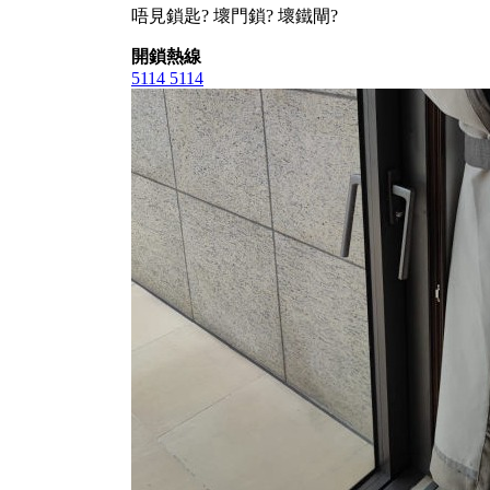
唔見鎖匙? 壞門鎖? 壞鐵閘?
開鎖熱線
5114 5114