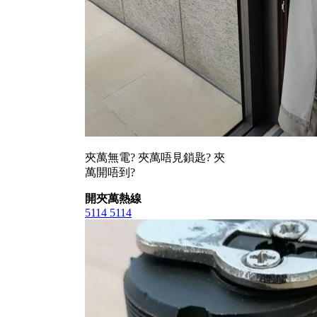
夾萬無電? 夾萬唔見鎖匙? 夾
萬開唔到?
開夾萬熱線
5114 5114