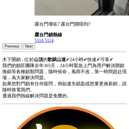
露台門壞咗? 露台門開唔到?
露台門鎖熱線
5114 5114
Previous
Next
木下開鎖 - 位於
山頂
的
歌賦山道
✔24小時✔快速✔可靠✔
我們的鎖匠團隊全年365天，24小時緊急上門為用戶解決開鎖
換鎖等各種鎖類問題，隨時侯命，風雨不改，第一時間趕赴現
場，為大家解決問題。
如果您對門鎖有任何疑問，例如遺失鎖匙或想要更換新鎖，請
隨時致電我們。
通過我們熱線解決問題是免費的。