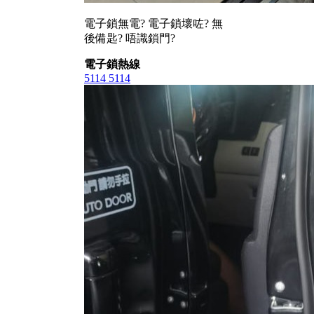
電子鎖無電? 電子鎖壞咗? 無
後備匙? 唔識鎖門?
電子鎖熱線
5114 5114