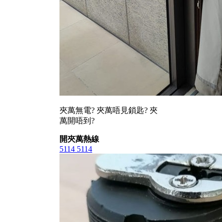
夾萬無電? 夾萬唔見鎖匙? 夾
萬開唔到?
開夾萬熱線
5114 5114