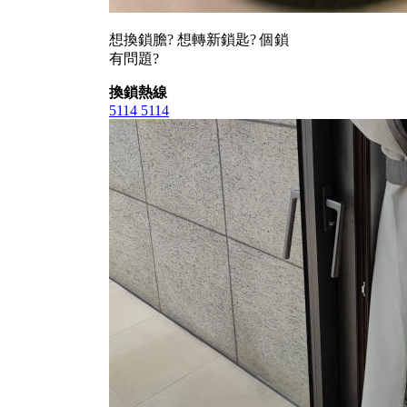
想換鎖膽? 想轉新鎖匙? 個鎖
有問題?
換鎖熱線
5114 5114