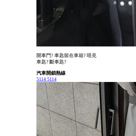
開車門? 車匙留在車箱? 唔見
車匙? 斷車匙?
汽車開鎖熱線
5114 5114