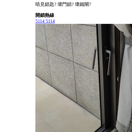
唔見鎖匙? 壞門鎖? 壞鐵閘?
開鎖熱線
5114 5114