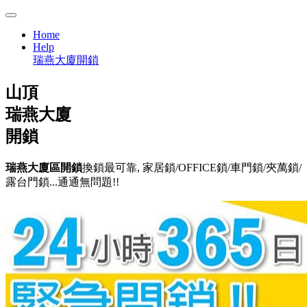
Home
Help
瑞燕大廈開鎖
山頂
瑞燕大廈
開鎖
瑞燕大廈區開鎖
換鎖最可靠, 家居鎖/OFFICE鎖/車門鎖/夾萬鎖/
露台門鎖...通通無問題!!