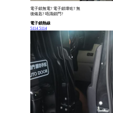
電子鎖無電? 電子鎖壞咗? 無
後備匙? 唔識鎖門?
電子鎖熱線
5114 5114