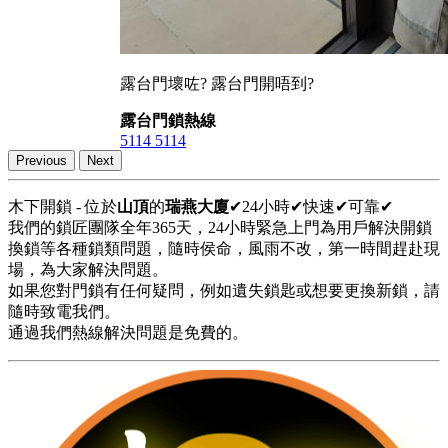
露台門壞咗? 露台門開唔到?
露台門鎖熱線
5114 5114
Previous
Next
木下開鎖 - 位於
山頂
的
瑞燕大廈
✔24小時✔快速✔可靠✔
我們的鎖匠團隊全年365天，24小時緊急上門為用戶解決開鎖
換鎖等各種鎖類問題，隨時侯命，風雨不改，第一時間趕赴現
場，為大家解決問題。
如果您對門鎖有任何疑問，例如遺失鎖匙或想要更換新鎖，請
隨時致電我們。
通過我們熱線解決問題是免費的。