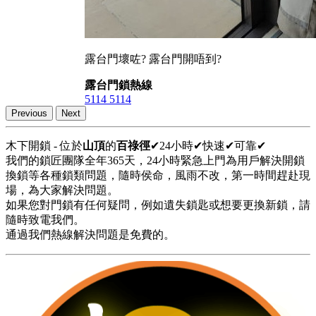
露台門壞咗? 露台門開唔到?
露台門鎖熱線
5114 5114
Previous
Next
木下開鎖 - 位於
山頂
的
百祿徑
✔24小時✔快速✔可靠✔
我們的鎖匠團隊全年365天，24小時緊急上門為用戶解決開鎖
換鎖等各種鎖類問題，隨時侯命，風雨不改，第一時間趕赴現
場，為大家解決問題。
如果您對門鎖有任何疑問，例如遺失鎖匙或想要更換新鎖，請
隨時致電我們。
通過我們熱線解決問題是免費的。