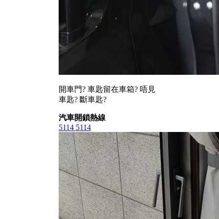
開車門? 車匙留在車箱? 唔見
車匙? 斷車匙?
汽車開鎖熱線
5114 5114