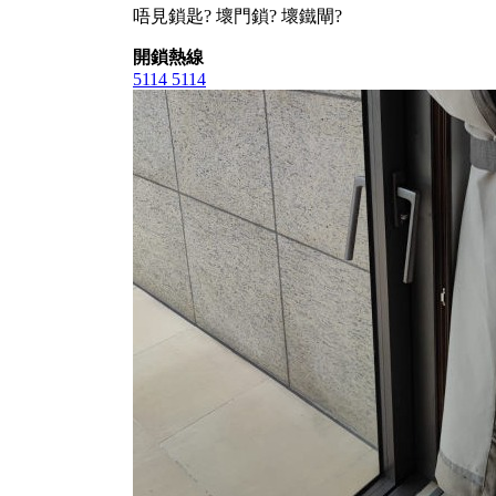
唔見鎖匙? 壞門鎖? 壞鐵閘?
開鎖熱線
5114 5114