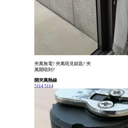
夾萬無電? 夾萬唔見鎖匙? 夾
萬開唔到?
開夾萬熱線
5114 5114