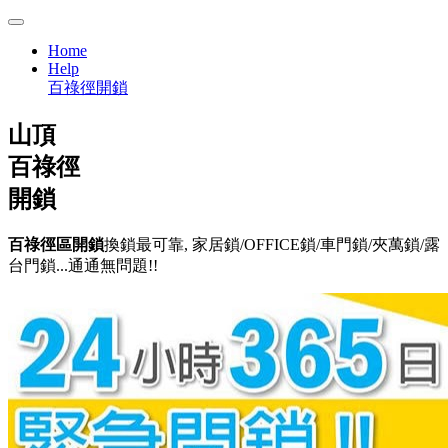
Home
Help
百祿徑開鎖
山頂
百祿徑
開鎖
百祿徑區開鎖
換鎖最可靠, 家居鎖/OFFICE鎖/車門鎖/夾萬鎖/露
台門鎖...通通無問題!!