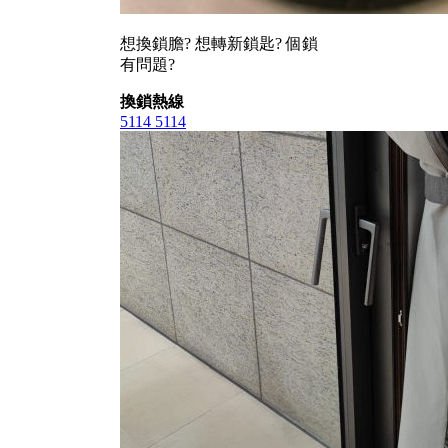
想換鎖膽? 想轉新鎖匙? 個鎖
有問題?
換鎖熱線
5114 5114