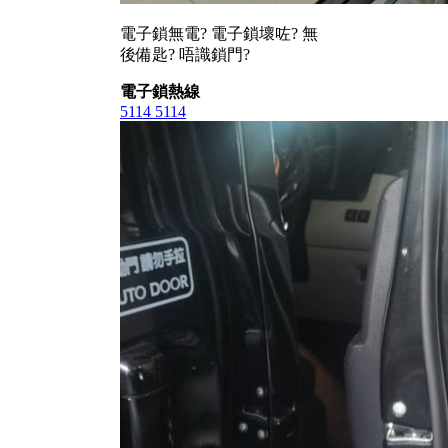
電子鎖無電? 電子鎖壞咗? 無
後備匙? 唔識鎖門?
電子鎖熱線
5114 5114