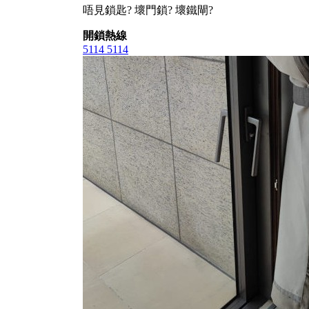
唔見鎖匙? 壞門鎖? 壞鐵閘?
開鎖熱線
5114 5114