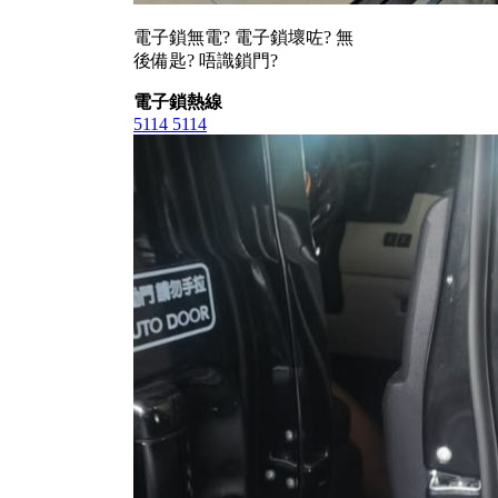
電子鎖無電? 電子鎖壞咗? 無
後備匙? 唔識鎖門?
電子鎖熱線
5114 5114