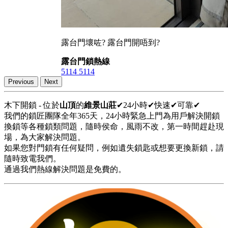
露台門壞咗? 露台門開唔到?
露台門鎖熱線
5114 5114
Previous
Next
木下開鎖 - 位於
山頂
的
維景山莊
✔24小時✔快速✔可靠✔
我們的鎖匠團隊全年365天，24小時緊急上門為用戶解決開鎖
換鎖等各種鎖類問題，隨時侯命，風雨不改，第一時間趕赴現
場，為大家解決問題。
如果您對門鎖有任何疑問，例如遺失鎖匙或想要更換新鎖，請
隨時致電我們。
通過我們熱線解決問題是免費的。