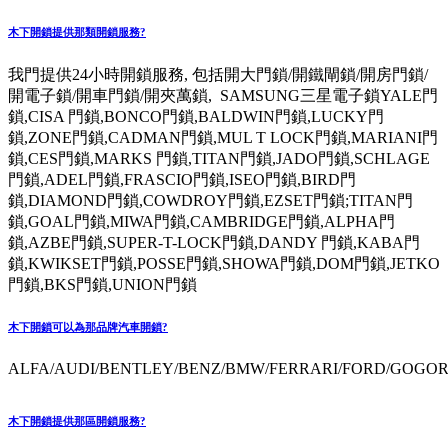
木下開鎖提供那類開鎖服務?
我門提供24小時開鎖服務, 包括開大門鎖/開鐵閘鎖/開房門鎖/
開電子鎖/開車門鎖/開夾萬鎖, SAMSUNG三星電子鎖YALE門
鎖,CISA 門鎖,BONCO門鎖,BALDWIN門鎖,LUCKY門
鎖,ZONE門鎖,CADMAN門鎖,MUL T LOCK門鎖,MARIANI門
鎖,CES門鎖,MARKS 門鎖,TITAN門鎖,JADO門鎖,SCHLAGE
門鎖,ADEL門鎖,FRASCIO門鎖,ISEO門鎖,BIRD門
鎖,DIAMOND門鎖,COWDROY門鎖,EZSET門鎖;TITAN門
鎖,GOAL門鎖,MIWA門鎖,CAMBRIDGE門鎖,ALPHA門
鎖,AZBE門鎖,SUPER-T-LOCK門鎖,DANDY 門鎖,KABA門
鎖,KWIKSET門鎖,POSSE門鎖,SHOWA門鎖,DOM門鎖,JETKO
門鎖,BKS門鎖,UNION門鎖
木下開鎖可以為那品牌汽車開鎖?
ALFA/AUDI/BENTLEY/BENZ/BMW/FERRARI/FORD/GOGORO
木下開鎖提供那區開鎖服務?