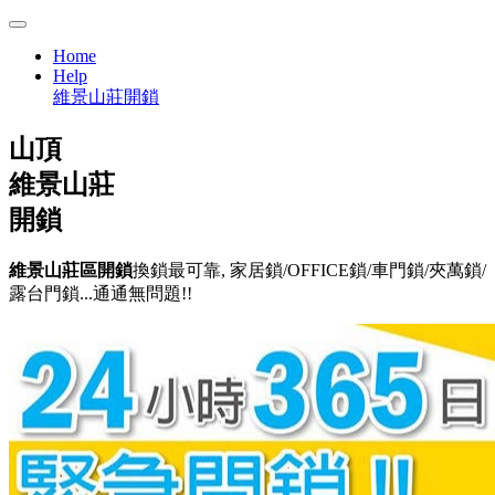
Home
Help
維景山莊開鎖
山頂
維景山莊
開鎖
維景山莊區開鎖
換鎖最可靠, 家居鎖/OFFICE鎖/車門鎖/夾萬鎖/
露台門鎖...通通無問題!!