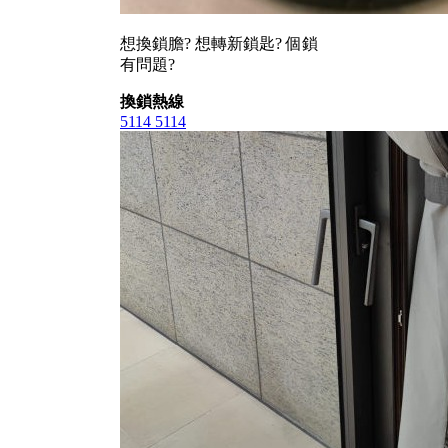
想換鎖膽? 想轉新鎖匙? 個鎖
有問題?
換鎖熱線
5114 5114