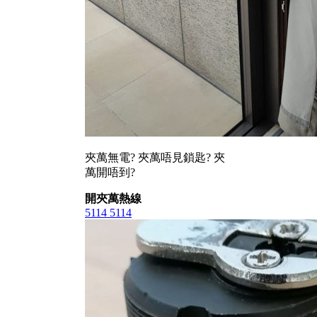
夾萬無電? 夾萬唔見鎖匙? 夾
萬開唔到?
開夾萬熱線
5114 5114