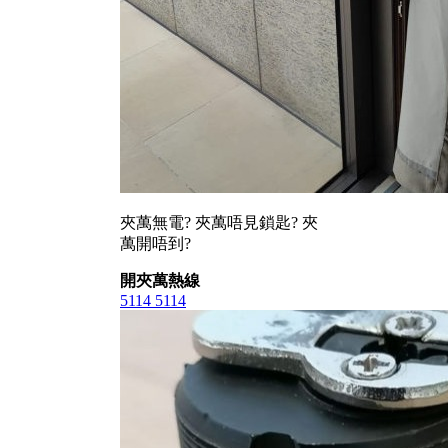
夾萬無電? 夾萬唔見鎖匙? 夾
萬開唔到?
開夾萬熱線
5114 5114