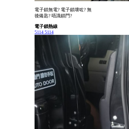
電子鎖無電? 電子鎖壞咗? 無
後備匙? 唔識鎖門?
電子鎖熱線
5114 5114