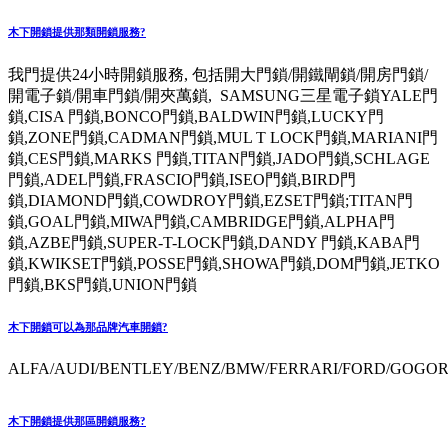
木下開鎖提供那類開鎖服務?
我門提供24小時開鎖服務, 包括開大門鎖/開鐵閘鎖/開房門鎖/
開電子鎖/開車門鎖/開夾萬鎖, SAMSUNG三星電子鎖YALE門
鎖,CISA 門鎖,BONCO門鎖,BALDWIN門鎖,LUCKY門
鎖,ZONE門鎖,CADMAN門鎖,MUL T LOCK門鎖,MARIANI門
鎖,CES門鎖,MARKS 門鎖,TITAN門鎖,JADO門鎖,SCHLAGE
門鎖,ADEL門鎖,FRASCIO門鎖,ISEO門鎖,BIRD門
鎖,DIAMOND門鎖,COWDROY門鎖,EZSET門鎖;TITAN門
鎖,GOAL門鎖,MIWA門鎖,CAMBRIDGE門鎖,ALPHA門
鎖,AZBE門鎖,SUPER-T-LOCK門鎖,DANDY 門鎖,KABA門
鎖,KWIKSET門鎖,POSSE門鎖,SHOWA門鎖,DOM門鎖,JETKO
門鎖,BKS門鎖,UNION門鎖
木下開鎖可以為那品牌汽車開鎖?
ALFA/AUDI/BENTLEY/BENZ/BMW/FERRARI/FORD/GOGORO
木下開鎖提供那區開鎖服務?