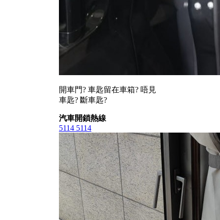
開車門? 車匙留在車箱? 唔見
車匙? 斷車匙?
汽車開鎖熱線
5114 5114