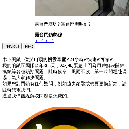
露台門壞咗? 露台門開唔到?
露台門鎖熱線
5114 5114
Previous
Next
木下開鎖 - 位於
山頂
的
耕雲草廬
✔24小時✔快速✔可靠✔
我們的鎖匠團隊全年365天，24小時緊急上門為用戶解決開鎖
換鎖等各種鎖類問題，隨時侯命，風雨不改，第一時間趕赴現
場，為大家解決問題。
如果您對門鎖有任何疑問，例如遺失鎖匙或想要更換新鎖，請
隨時致電我們。
通過我們熱線解決問題是免費的。