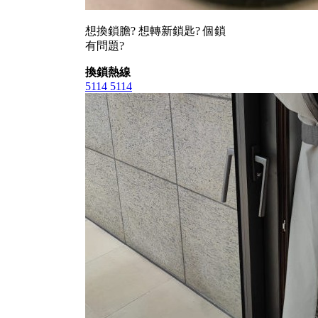
想換鎖膽? 想轉新鎖匙? 個鎖
有問題?
換鎖熱線
5114 5114