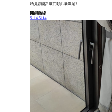
唔見鎖匙? 壞門鎖? 壞鐵閘?
開鎖熱線
5114 5114