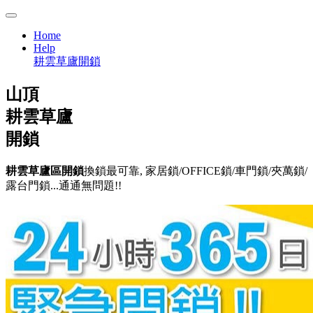
Home
Help
耕雲草廬開鎖
山頂
耕雲草廬
開鎖
耕雲草廬區開鎖
換鎖最可靠, 家居鎖/OFFICE鎖/車門鎖/夾萬鎖/
露台門鎖...通通無問題!!