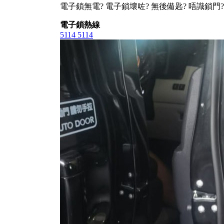
電子鎖無電? 電子鎖壞咗? 無後備匙? 唔識鎖門?
電子鎖熱線
5114 5114