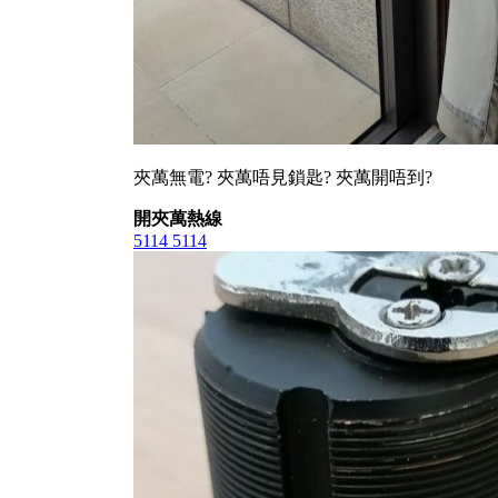
夾萬無電? 夾萬唔見鎖匙? 夾萬開唔到?
開夾萬熱線
5114 5114