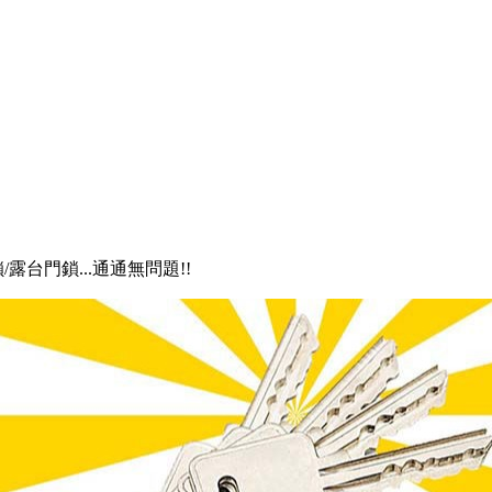
/露台門鎖...通通無問題!!