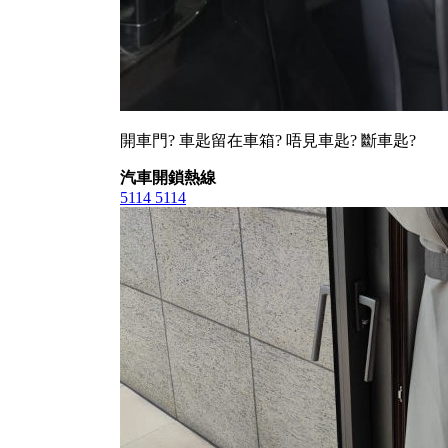
開車門? 車匙留在車箱? 唔見車匙? 斷車匙?
汽車開鎖熱線
5114 5114