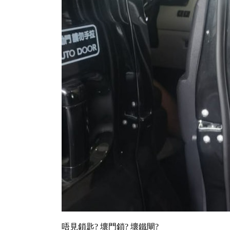
唔見鎖匙? 壞門鎖? 壞鐵閘?