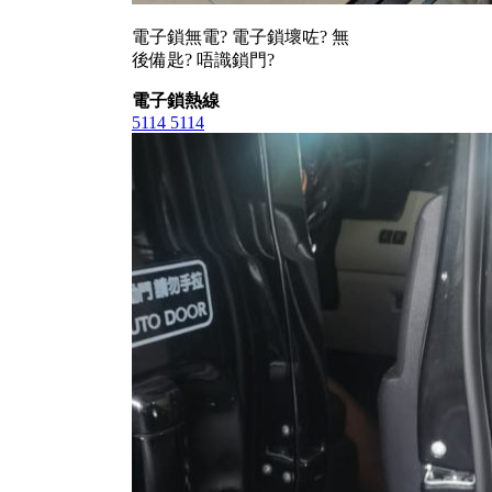
電子鎖無電? 電子鎖壞咗? 無
後備匙? 唔識鎖門?
電子鎖熱線
5114 5114