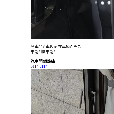
開車門? 車匙留在車箱? 唔見
車匙? 斷車匙?
汽車開鎖熱線
5114 5114