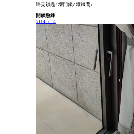
唔見鎖匙? 壞門鎖? 壞鐵閘?
開鎖熱線
5114 5114