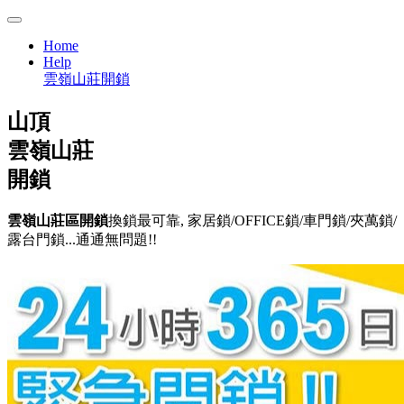
Home
Help
雲嶺山莊開鎖
山頂
雲嶺山莊
開鎖
雲嶺山莊區開鎖
換鎖最可靠, 家居鎖/OFFICE鎖/車門鎖/夾萬鎖/
露台門鎖...通通無問題!!