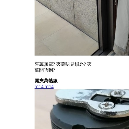
夾萬無電? 夾萬唔見鎖匙? 夾
萬開唔到?
開夾萬熱線
5114 5114