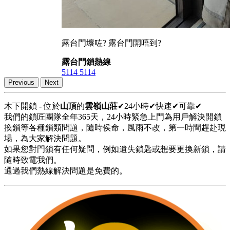
露台門壞咗? 露台門開唔到?
露台門鎖熱線
5114 5114
Previous
Next
木下開鎖 - 位於
山頂
的
雲嶺山莊
✔24小時✔快速✔可靠✔
我們的鎖匠團隊全年365天，24小時緊急上門為用戶解決開鎖
換鎖等各種鎖類問題，隨時侯命，風雨不改，第一時間趕赴現
場，為大家解決問題。
如果您對門鎖有任何疑問，例如遺失鎖匙或想要更換新鎖，請
隨時致電我們。
通過我們熱線解決問題是免費的。