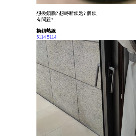
想換鎖膽? 想轉新鎖匙? 個鎖
有問題?
換鎖熱線
5114 5114