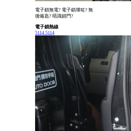
電子鎖無電? 電子鎖壞咗? 無
後備匙? 唔識鎖門?
電子鎖熱線
5114 5114