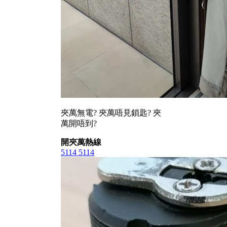
夾萬無電? 夾萬唔見鎖匙? 夾
萬開唔到?
開夾萬熱線
5114 5114