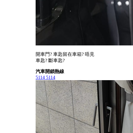
開車門? 車匙留在車箱? 唔見
車匙? 斷車匙?
汽車開鎖熱線
5114 5114