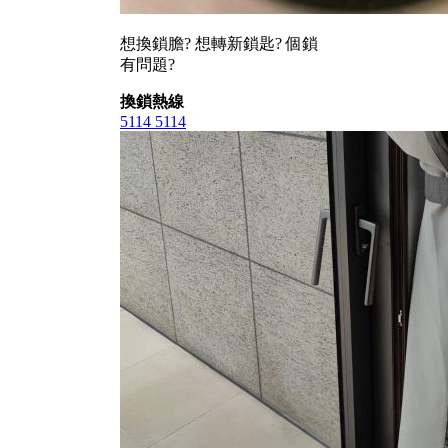
想換鎖膽? 想轉新鎖匙? 個鎖
有問題?
換鎖熱線
5114 5114