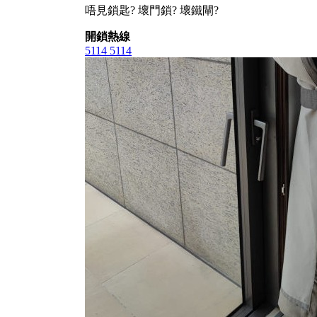
唔見鎖匙? 壞門鎖? 壞鐵閘?
開鎖熱線
5114 5114