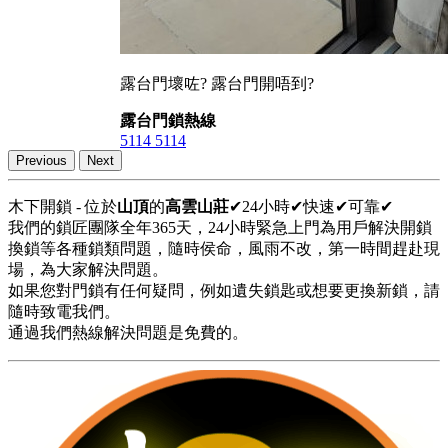
露台門壞咗? 露台門開唔到?
露台門鎖熱線
5114 5114
Previous
Next
木下開鎖 - 位於
山頂
的
高雲山莊
✔24小時✔快速✔可靠✔
我們的鎖匠團隊全年365天，24小時緊急上門為用戶解決開鎖
換鎖等各種鎖類問題，隨時侯命，風雨不改，第一時間趕赴現
場，為大家解決問題。
如果您對門鎖有任何疑問，例如遺失鎖匙或想要更換新鎖，請
隨時致電我們。
通過我們熱線解決問題是免費的。