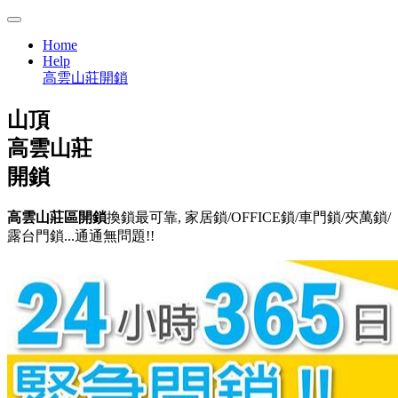
Home
Help
高雲山莊開鎖
山頂
高雲山莊
開鎖
高雲山莊區開鎖
換鎖最可靠, 家居鎖/OFFICE鎖/車門鎖/夾萬鎖/
露台門鎖...通通無問題!!