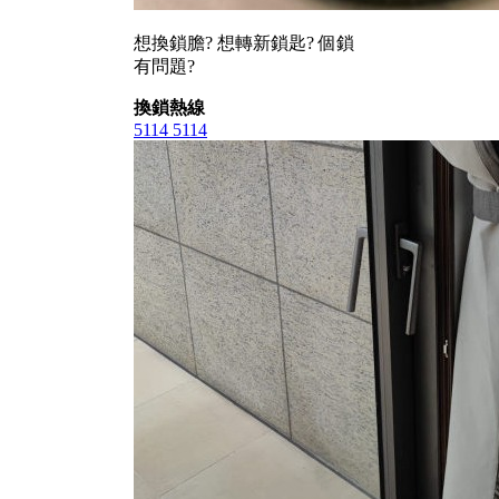
想換鎖膽? 想轉新鎖匙? 個鎖
有問題?
換鎖熱線
5114 5114