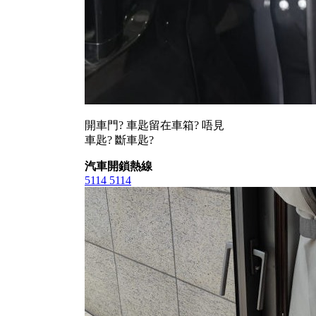
開車門? 車匙留在車箱? 唔見
車匙? 斷車匙?
汽車開鎖熱線
5114 5114