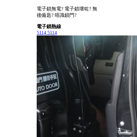
電子鎖無電? 電子鎖壞咗? 無
後備匙? 唔識鎖門?
電子鎖熱線
5114 5114