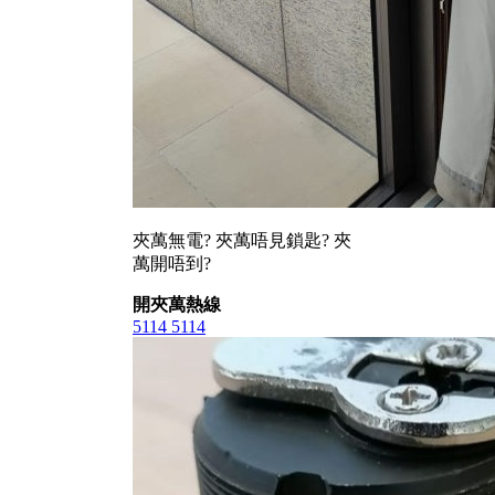
夾萬無電? 夾萬唔見鎖匙? 夾
萬開唔到?
開夾萬熱線
5114 5114