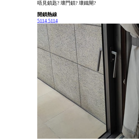
唔見鎖匙? 壞門鎖? 壞鐵閘?
開鎖熱線
5114 5114