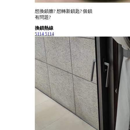
想換鎖膽? 想轉新鎖匙? 個鎖
有問題?
換鎖熱線
5114 5114