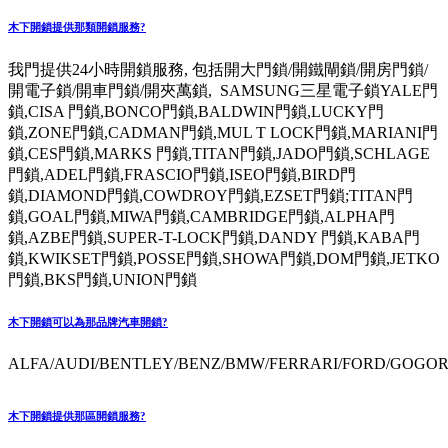
木下開鎖提供那類開鎖服務?
我門提供24小時開鎖服務, 包括開大門鎖/開鐵閘鎖/開房門鎖/
開電子鎖/開車門鎖/開夾萬鎖, SAMSUNG三星電子鎖YALE門
鎖,CISA 門鎖,BONCO門鎖,BALDWIN門鎖,LUCKY門
鎖,ZONE門鎖,CADMAN門鎖,MUL T LOCK門鎖,MARIANI門
鎖,CES門鎖,MARKS 門鎖,TITAN門鎖,JADO門鎖,SCHLAGE
門鎖,ADEL門鎖,FRASCIO門鎖,ISEO門鎖,BIRD門
鎖,DIAMOND門鎖,COWDROY門鎖,EZSET門鎖;TITAN門
鎖,GOAL門鎖,MIWA門鎖,CAMBRIDGE門鎖,ALPHA門
鎖,AZBE門鎖,SUPER-T-LOCK門鎖,DANDY 門鎖,KABA門
鎖,KWIKSET門鎖,POSSE門鎖,SHOWA門鎖,DOM門鎖,JETKO
門鎖,BKS門鎖,UNION門鎖
木下開鎖可以為那品牌汽車開鎖?
ALFA/AUDI/BENTLEY/BENZ/BMW/FERRARI/FORD/GOGORO
木下開鎖提供那區開鎖服務?