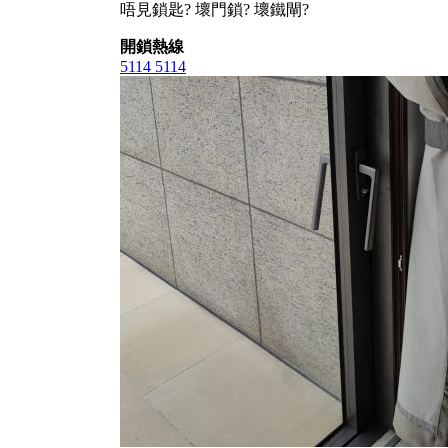
唔見鎖匙? 壞門鎖? 壞鐵閘?
開鎖熱線
5114 5114