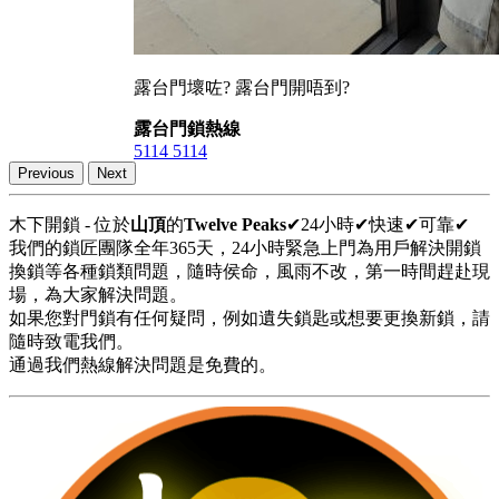
露台門壞咗? 露台門開唔到?
露台門鎖熱線
5114 5114
Previous
Next
木下開鎖 - 位於
山頂
的
Twelve Peaks
✔24小時✔快速✔可靠✔
我們的鎖匠團隊全年365天，24小時緊急上門為用戶解決開鎖
換鎖等各種鎖類問題，隨時侯命，風雨不改，第一時間趕赴現
場，為大家解決問題。
如果您對門鎖有任何疑問，例如遺失鎖匙或想要更換新鎖，請
隨時致電我們。
通過我們熱線解決問題是免費的。