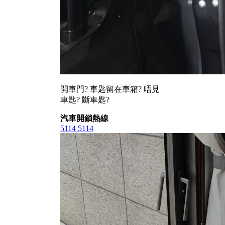
開車門? 車匙留在車箱? 唔見
車匙? 斷車匙?
汽車開鎖熱線
5114 5114