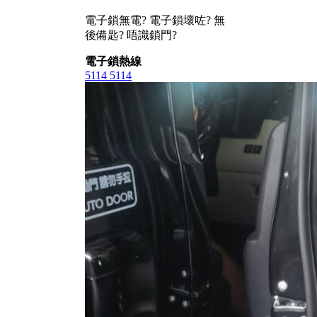
電子鎖無電? 電子鎖壞咗? 無
後備匙? 唔識鎖門?
電子鎖熱線
5114 5114