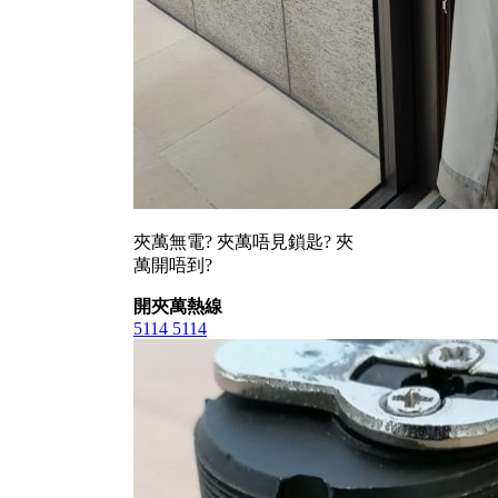
夾萬無電? 夾萬唔見鎖匙? 夾
萬開唔到?
開夾萬熱線
5114 5114