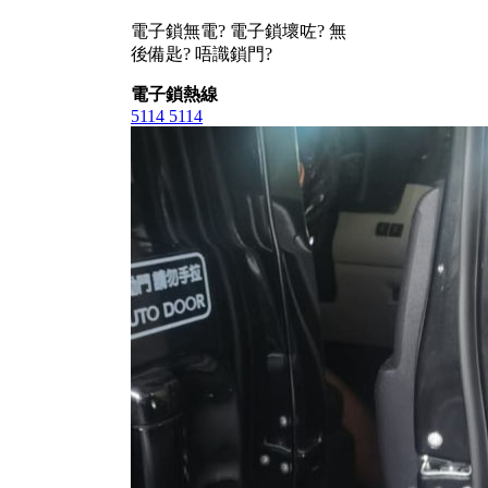
電子鎖無電? 電子鎖壞咗? 無
後備匙? 唔識鎖門?
電子鎖熱線
5114 5114