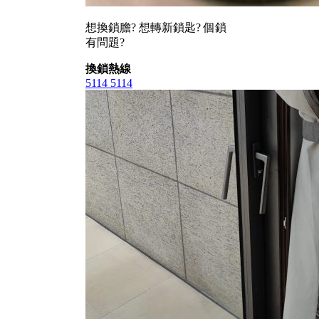
想換鎖膽? 想轉新鎖匙? 個鎖
有問題?
換鎖熱線
5114 5114