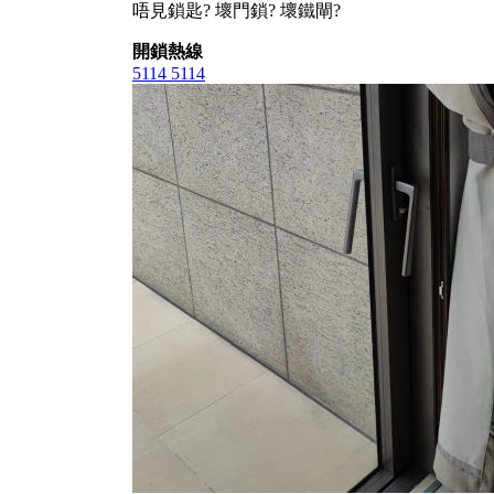
唔見鎖匙? 壞門鎖? 壞鐵閘?
開鎖熱線
5114 5114