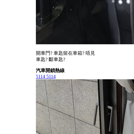
開車門? 車匙留在車箱? 唔見
車匙? 斷車匙?
汽車開鎖熱線
5114 5114