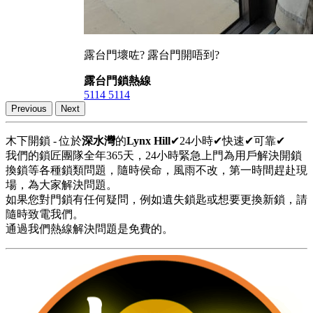
露台門壞咗? 露台門開唔到?
露台門鎖熱線
5114 5114
Previous
Next
木下開鎖 - 位於
深水灣
的
Lynx Hill
✔24小時✔快速✔可靠✔
我們的鎖匠團隊全年365天，24小時緊急上門為用戶解決開鎖
換鎖等各種鎖類問題，隨時侯命，風雨不改，第一時間趕赴現
場，為大家解決問題。
如果您對門鎖有任何疑問，例如遺失鎖匙或想要更換新鎖，請
隨時致電我們。
通過我們熱線解決問題是免費的。