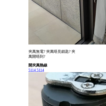
夾萬無電? 夾萬唔見鎖匙? 夾
萬開唔到?
開夾萬熱線
5114 5114