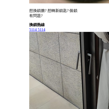
想換鎖膽? 想轉新鎖匙? 個鎖
有問題?
換鎖熱線
5114 5114