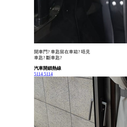
開車門? 車匙留在車箱? 唔見
車匙? 斷車匙?
汽車開鎖熱線
5114 5114