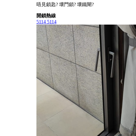
唔見鎖匙? 壞門鎖? 壞鐵閘?
開鎖熱線
5114 5114