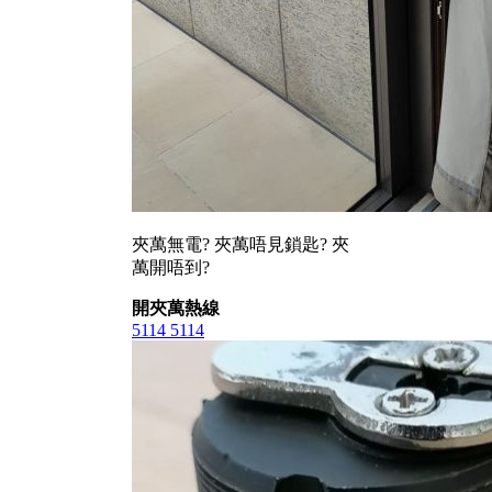
夾萬無電? 夾萬唔見鎖匙? 夾
萬開唔到?
開夾萬熱線
5114 5114