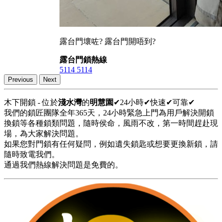
露台門壞咗? 露台門開唔到?
露台門鎖熱線
5114 5114
Previous
Next
木下開鎖 - 位於
淺水灣
的
明慧園
✔24小時✔快速✔可靠✔
我們的鎖匠團隊全年365天，24小時緊急上門為用戶解決開鎖
換鎖等各種鎖類問題，隨時侯命，風雨不改，第一時間趕赴現
場，為大家解決問題。
如果您對門鎖有任何疑問，例如遺失鎖匙或想要更換新鎖，請
隨時致電我們。
通過我們熱線解決問題是免費的。