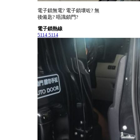
電子鎖無電? 電子鎖壞咗? 無
後備匙? 唔識鎖門?
電子鎖熱線
5114 5114