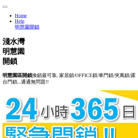
Home
Help
明慧園開鎖
淺水灣
明慧園
開鎖
明慧園區開鎖
換鎖最可靠, 家居鎖/OFFICE鎖/車門鎖/夾萬鎖/露
台門鎖...通通無問題!!