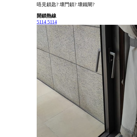
唔見鎖匙? 壞門鎖? 壞鐵閘?
開鎖熱線
5114 5114