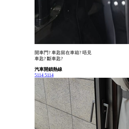
開車門? 車匙留在車箱? 唔見
車匙? 斷車匙?
汽車開鎖熱線
5114 5114