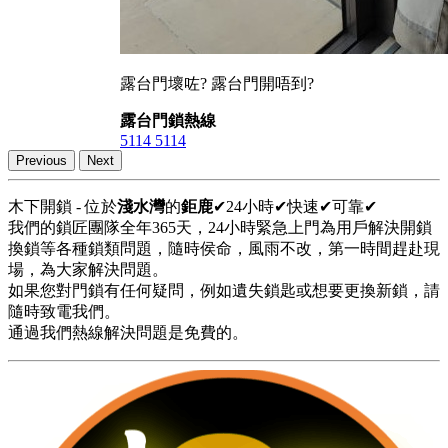
露台門壞咗? 露台門開唔到?
露台門鎖熱線
5114 5114
Previous
Next
木下開鎖 - 位於
淺水灣
的
鉅鹿
✔24小時✔快速✔可靠✔
我們的鎖匠團隊全年365天，24小時緊急上門為用戶解決開鎖
換鎖等各種鎖類問題，隨時侯命，風雨不改，第一時間趕赴現
場，為大家解決問題。
如果您對門鎖有任何疑問，例如遺失鎖匙或想要更換新鎖，請
隨時致電我們。
通過我們熱線解決問題是免費的。