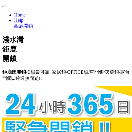
Home
Help
鉅鹿開鎖
淺水灣
鉅鹿
開鎖
鉅鹿區開鎖
換鎖最可靠, 家居鎖/OFFICE鎖/車門鎖/夾萬鎖/露台
門鎖...通通無問題!!