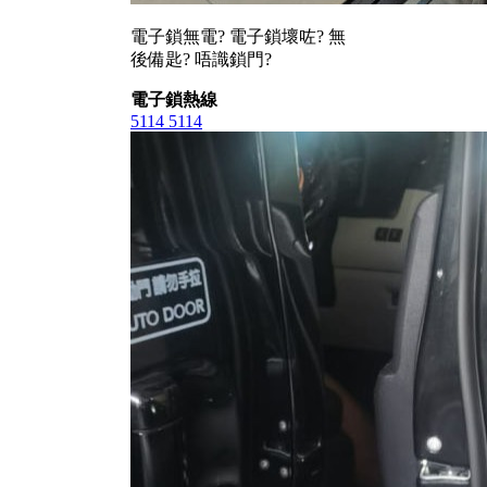
電子鎖無電? 電子鎖壞咗? 無
後備匙? 唔識鎖門?
電子鎖熱線
5114 5114