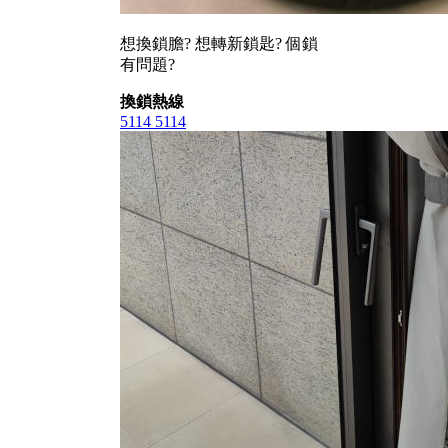
想換鎖膽? 想轉新鎖匙? 個鎖
有問題?
換鎖熱線
5114 5114