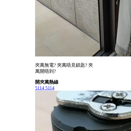
夾萬無電? 夾萬唔見鎖匙? 夾
萬開唔到?
開夾萬熱線
5114 5114