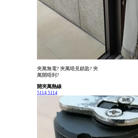
夾萬無電? 夾萬唔見鎖匙? 夾
萬開唔到?
開夾萬熱線
5114 5114