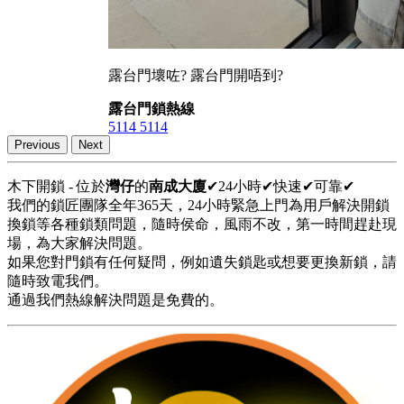
露台門壞咗? 露台門開唔到?
露台門鎖熱線
5114 5114
Previous
Next
木下開鎖 - 位於
灣仔
的
南成大廈
✔24小時✔快速✔可靠✔
我們的鎖匠團隊全年365天，24小時緊急上門為用戶解決開鎖
換鎖等各種鎖類問題，隨時侯命，風雨不改，第一時間趕赴現
場，為大家解決問題。
如果您對門鎖有任何疑問，例如遺失鎖匙或想要更換新鎖，請
隨時致電我們。
通過我們熱線解決問題是免費的。