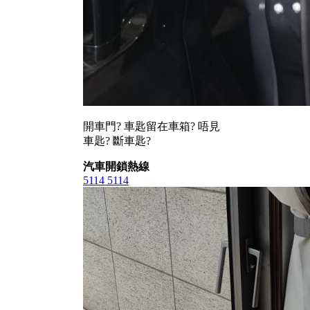
開車門? 車匙留在車箱? 唔見
車匙? 斷車匙?
汽車開鎖熱線
5114 5114