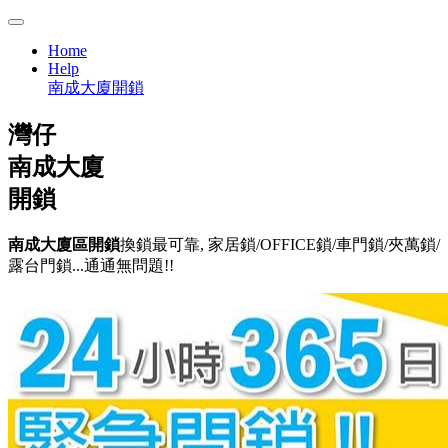
Home
Help
南成大廈開鎖
灣仔
南成大廈
開鎖
南成大廈區開鎖
換鎖最可靠, 家居鎖/OFFICE鎖/車門鎖/夾萬鎖/
露台門鎖...通通無問題!!