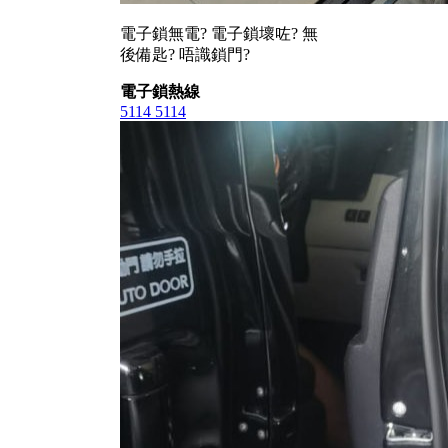
電子鎖無電? 電子鎖壞咗? 無
後備匙? 唔識鎖門?
電子鎖熱線
5114 5114