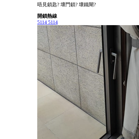
唔見鎖匙? 壞門鎖? 壞鐵閘?
開鎖熱線
5114 5114