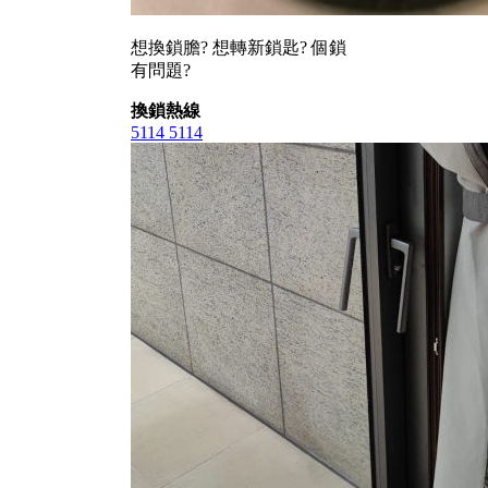
想換鎖膽? 想轉新鎖匙? 個鎖
有問題?
換鎖熱線
5114 5114