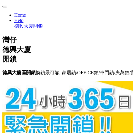
Home
Help
德興大廈開鎖
灣仔
德興大廈
開鎖
德興大廈區開鎖
換鎖最可靠, 家居鎖/OFFICE鎖/車門鎖/夾萬鎖/