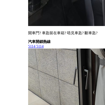
開車門? 車匙留在車箱? 唔見車匙? 斷車匙?
汽車開鎖熱線
5114 5114