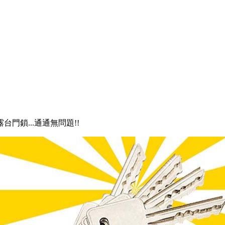
露台門鎖...通通無問題!!