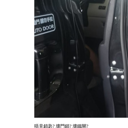
唔見鎖匙? 壞門鎖? 壞鐵閘?