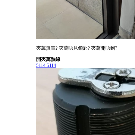
夾萬無電? 夾萬唔見鎖匙? 夾萬開唔到?
開夾萬熱線
5114 5114