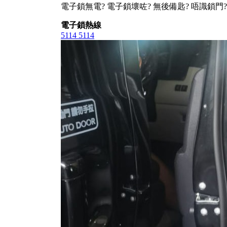
電子鎖無電? 電子鎖壞咗? 無後備匙? 唔識鎖門?
電子鎖熱線
5114 5114