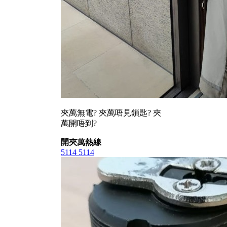
夾萬無電? 夾萬唔見鎖匙? 夾
萬開唔到?
開夾萬熱線
5114 5114