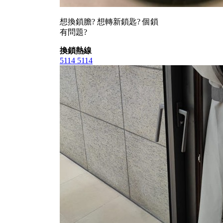
想換鎖膽? 想轉新鎖匙? 個鎖
有問題?
換鎖熱線
5114 5114