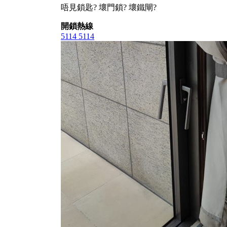
唔見鎖匙? 壞門鎖? 壞鐵閘?
開鎖熱線
5114 5114