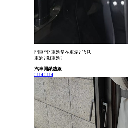
開車門? 車匙留在車箱? 唔見
車匙? 斷車匙?
汽車開鎖熱線
5114 5114