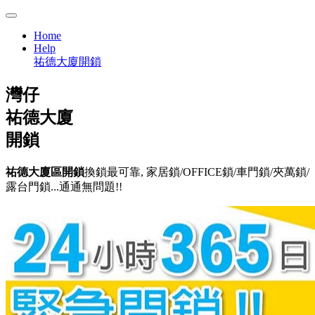
Home
Help
祐德大廈開鎖
灣仔
祐德大廈
開鎖
祐德大廈區開鎖
換鎖最可靠, 家居鎖/OFFICE鎖/車門鎖/夾萬鎖/
露台門鎖...通通無問題!!