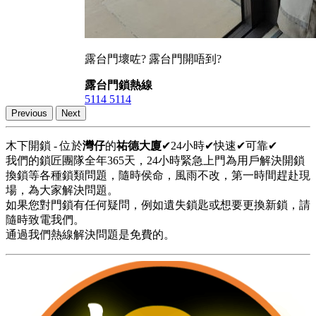
露台門壞咗? 露台門開唔到?
露台門鎖熱線
5114 5114
Previous
Next
木下開鎖 - 位於
灣仔
的
祐德大廈
✔24小時✔快速✔可靠✔
我們的鎖匠團隊全年365天，24小時緊急上門為用戶解決開鎖
換鎖等各種鎖類問題，隨時侯命，風雨不改，第一時間趕赴現
場，為大家解決問題。
如果您對門鎖有任何疑問，例如遺失鎖匙或想要更換新鎖，請
隨時致電我們。
通過我們熱線解決問題是免費的。