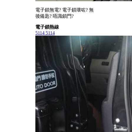
電子鎖無電? 電子鎖壞咗? 無
後備匙? 唔識鎖門?
電子鎖熱線
5114 5114