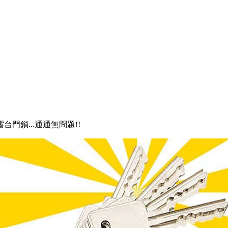
露台門鎖...通通無問題!!