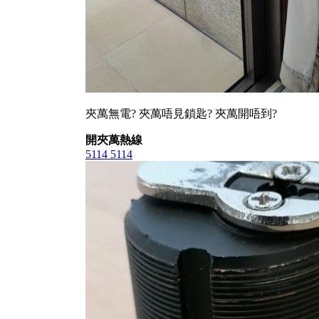
夾萬無電? 夾萬唔見鎖匙? 夾萬開唔到?
開夾萬熱線
5114 5114