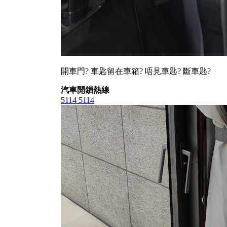
開車門? 車匙留在車箱? 唔見車匙? 斷車匙?
汽車開鎖熱線
5114 5114