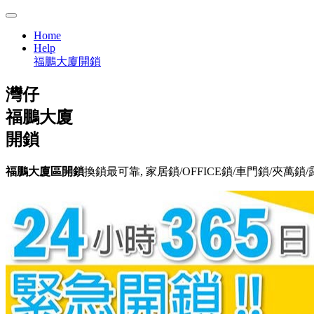
Home
Help
福鵬大廈開鎖
灣仔
福鵬大廈
開鎖
福鵬大廈區開鎖
換鎖最可靠, 家居鎖/OFFICE鎖/車門鎖/夾萬鎖/