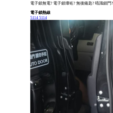
電子鎖無電? 電子鎖壞咗? 無後備匙? 唔識鎖門?
電子鎖熱線
5114 5114