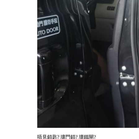
唔見鎖匙? 壞門鎖? 壞鐵閘?