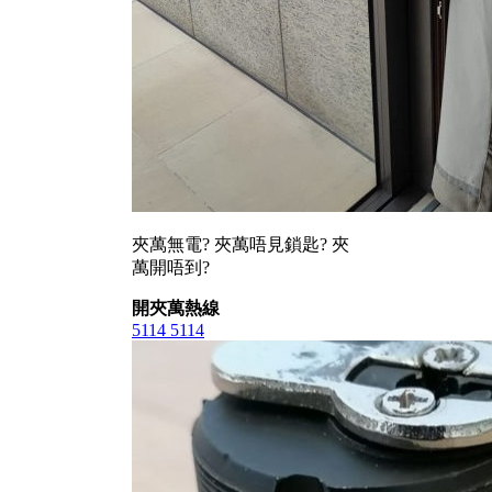
夾萬無電? 夾萬唔見鎖匙? 夾
萬開唔到?
開夾萬熱線
5114 5114