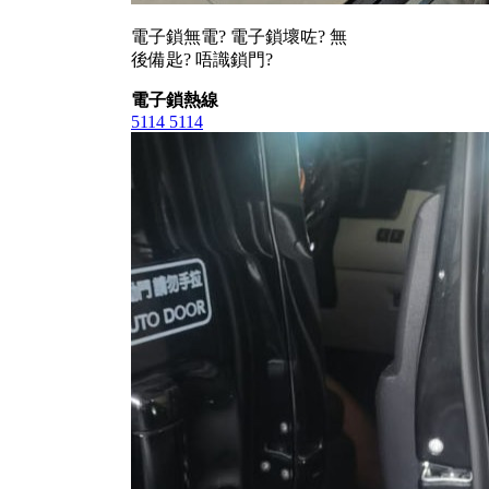
電子鎖無電? 電子鎖壞咗? 無
後備匙? 唔識鎖門?
電子鎖熱線
5114 5114