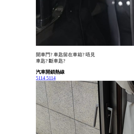
開車門? 車匙留在車箱? 唔見
車匙? 斷車匙?
汽車開鎖熱線
5114 5114