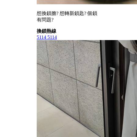
想換鎖膽? 想轉新鎖匙? 個鎖
有問題?
換鎖熱線
5114 5114