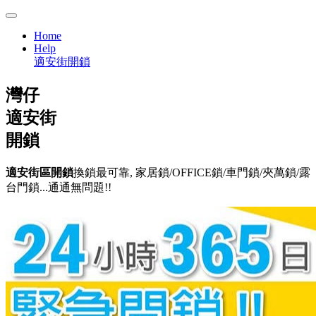
Home
Help
適安街開鎖
灣仔
適安街
開鎖
適安街區開鎖
換鎖最可靠, 家居鎖/OFFICE鎖/車門鎖/夾萬鎖/露
台門鎖...通通無問題!!