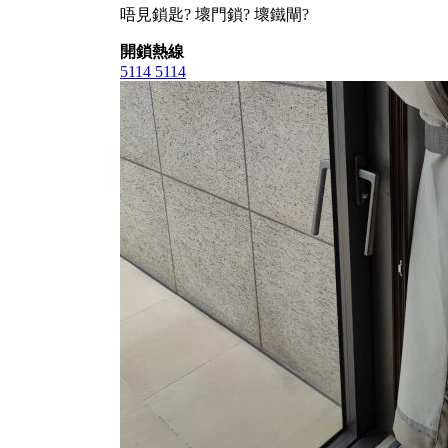
唔見鎖匙? 壞門鎖? 壞鐵閘?
開鎖熱線
5114 5114