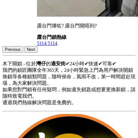
露台門壞咗? 露台門開唔到?
露台門鎖熱線
5114 5114
Previous
Next
木下開鎖 - 位於
灣仔
的
適安街
✔24小時✔快速✔可靠✔
我們的鎖匠團隊全年365天，24小時緊急上門為用戶解決開鎖
換鎖等各種鎖類問題，隨時侯命，風雨不改，第一時間趕赴現
場，為大家解決問題。
如果您對門鎖有任何疑問，例如遺失鎖匙或想要更換新鎖，請
隨時致電我們。
通過我們熱線解決問題是免費的。