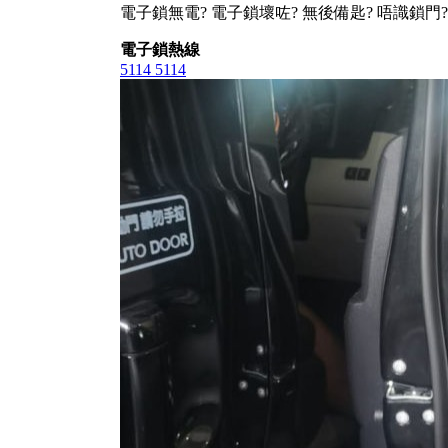
電子鎖無電? 電子鎖壞咗? 無後備匙? 唔識鎖門?
電子鎖熱線
5114 5114