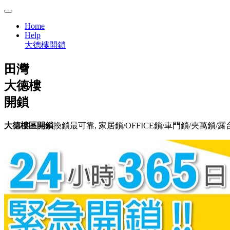
Home
Help
大德樓開鎖
田灣
大德樓
開鎖
大德樓區開鎖
換鎖最可靠, 家居鎖/OFFICE鎖/車門鎖/夾萬鎖/露台