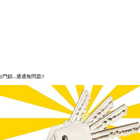
門鎖...通通無問題!!