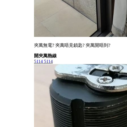
夾萬無電? 夾萬唔見鎖匙? 夾萬開唔到?
開夾萬熱線
5114 5114