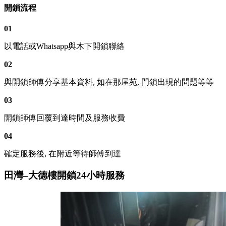
開鎖流程
01
以電話或Whatsapp與木下開鎖聯絡
02
與開鎖師傅分享基本資料, 如在那屋苑, 門鎖出現的問題等等
03
開鎖師傅回覆到達時間及服務收費
04
確定服務後, 在附近等待師傅到達
田灣–大德樓開鎖24小時服務