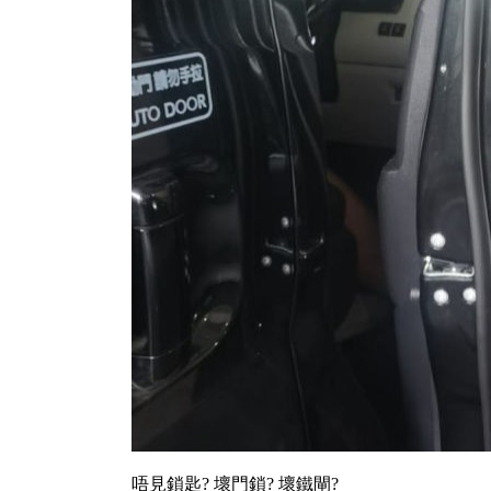
唔見鎖匙? 壞門鎖? 壞鐵閘?