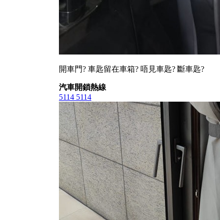
開車門? 車匙留在車箱? 唔見車匙? 斷車匙?
汽車開鎖熱線
5114 5114