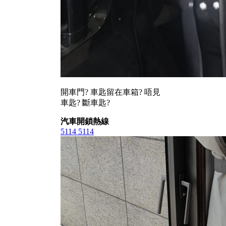
開車門? 車匙留在車箱? 唔見
車匙? 斷車匙?
汽車開鎖熱線
5114 5114