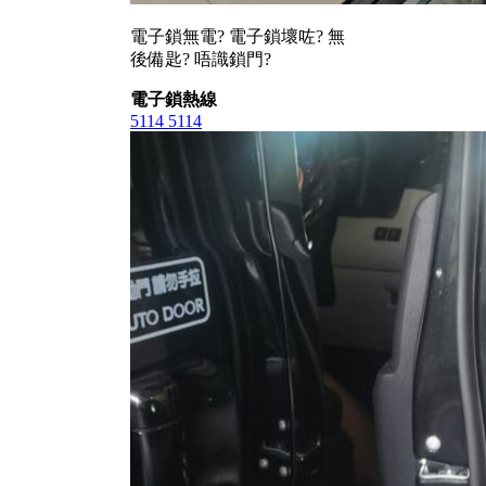
電子鎖無電? 電子鎖壞咗? 無
後備匙? 唔識鎖門?
電子鎖熱線
5114 5114