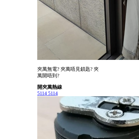
夾萬無電? 夾萬唔見鎖匙? 夾
萬開唔到?
開夾萬熱線
5114 5114