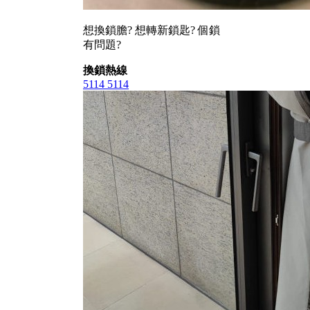
想換鎖膽? 想轉新鎖匙? 個鎖
有問題?
換鎖熱線
5114 5114