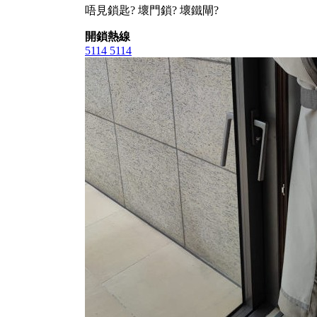
唔見鎖匙? 壞門鎖? 壞鐵閘?
開鎖熱線
5114 5114