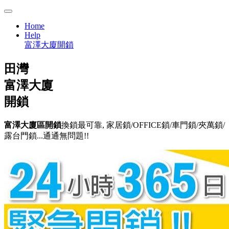
Home
Help
富澤大廈開鎖
田灣
富澤大廈
開鎖
富澤大廈區開鎖
換鎖最可靠, 家居鎖/OFFICE鎖/車門鎖/夾萬鎖/
露台門鎖...通通無問題!!