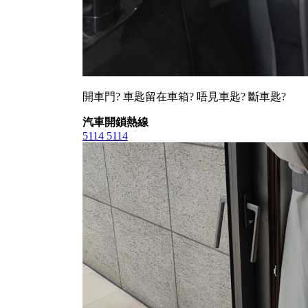
開車門? 車匙留在車箱? 唔見車匙? 斷車匙?
汽車開鎖熱線
5114 5114