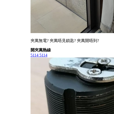
夾萬無電? 夾萬唔見鎖匙? 夾萬開唔到?
開夾萬熱線
5114 5114