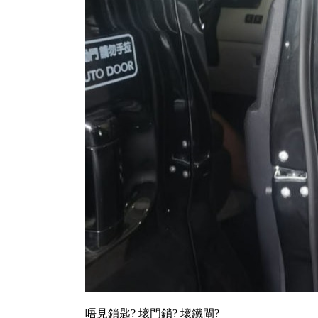
唔見鎖匙? 壞門鎖? 壞鐵閘?