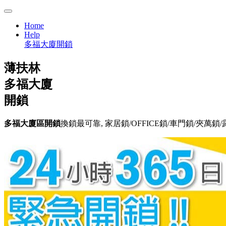
Home
Help
多福大廈開鎖
薄扶林
多福大廈
開鎖
多福大廈區開鎖
換鎖最可靠, 家居鎖/OFFICE鎖/車門鎖/夾萬鎖/