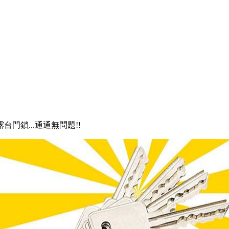
露台門鎖...通通無問題!!