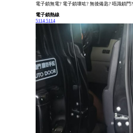
電子鎖無電? 電子鎖壞咗? 無後備匙? 唔識鎖門?
電子鎖熱線
5114 5114