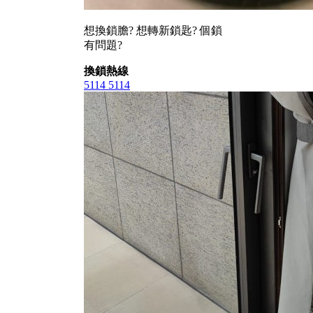
想換鎖膽? 想轉新鎖匙? 個鎖
有問題?
換鎖熱線
5114 5114