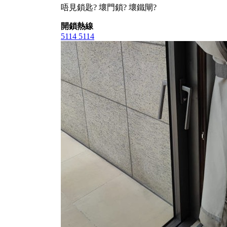
唔見鎖匙? 壞門鎖? 壞鐵閘?
開鎖熱線
5114 5114