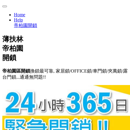
Home
Help
帝柏園開鎖
薄扶林
帝柏園
開鎖
帝柏園區開鎖
換鎖最可靠, 家居鎖/OFFICE鎖/車門鎖/夾萬鎖/露
台門鎖...通通無問題!!