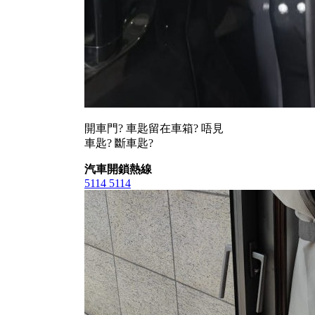
開車門? 車匙留在車箱? 唔見
車匙? 斷車匙?
汽車開鎖熱線
5114 5114