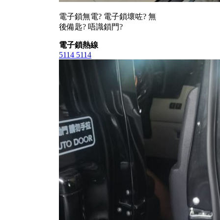
電子鎖無電? 電子鎖壞咗? 無
後備匙? 唔識鎖門?
電子鎖熱線
5114 5114