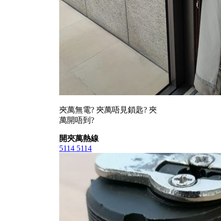
夾萬無電? 夾萬唔見鎖匙? 夾
萬開唔到?
開夾萬熱線
5114 5114