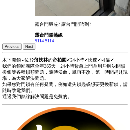
露台門壞咗? 露台門開唔到?
露台門鎖熱線
5114 5114
Previous
Next
木下開鎖 - 位於
薄扶林
的
帝柏園
✔24小時✔快速✔可靠✔
我們的鎖匠團隊全年365天，24小時緊急上門為用戶解決開鎖
換鎖等各種鎖類問題，隨時侯命，風雨不改，第一時間趕赴現
場，為大家解決問題。
如果您對門鎖有任何疑問，例如遺失鎖匙或想要更換新鎖，請
隨時致電我們。
通過我們熱線解決問題是免費的。