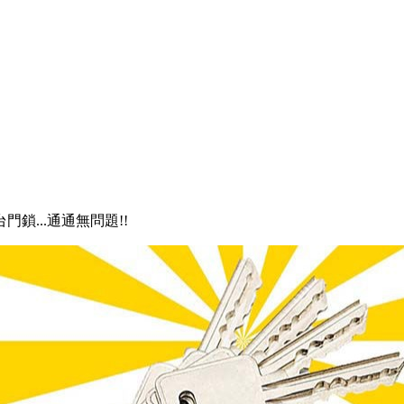
門鎖...通通無問題!!