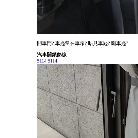
開車門? 車匙留在車箱? 唔見車匙? 斷車匙?
汽車開鎖熱線
5114 5114