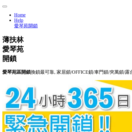
Home
Help
愛琴苑開鎖
薄扶林
愛琴苑
開鎖
愛琴苑區開鎖
換鎖最可靠, 家居鎖/OFFICE鎖/車門鎖/夾萬鎖/露台