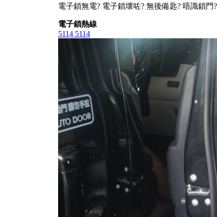
電子鎖無電? 電子鎖壞咗? 無後備匙? 唔識鎖門?
電子鎖熱線
5114 5114