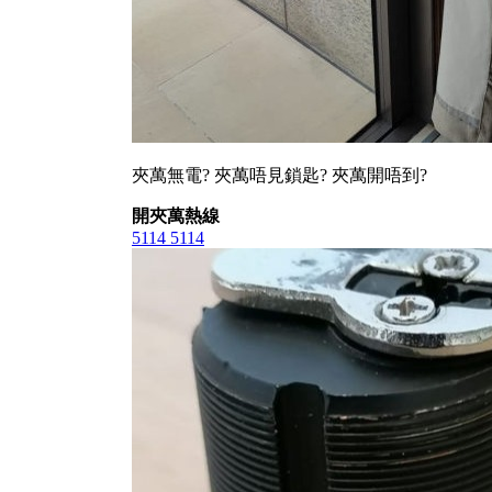
夾萬無電? 夾萬唔見鎖匙? 夾萬開唔到?
開夾萬熱線
5114 5114