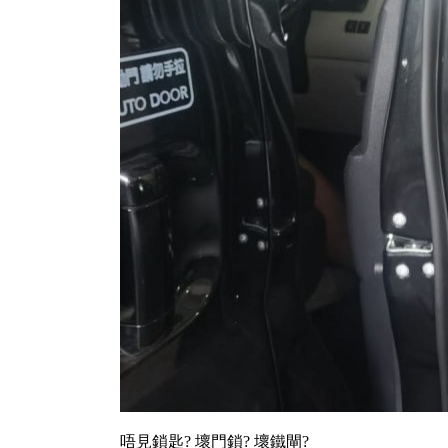
唔見鎖匙? 壞門鎖? 壞鐵閘?