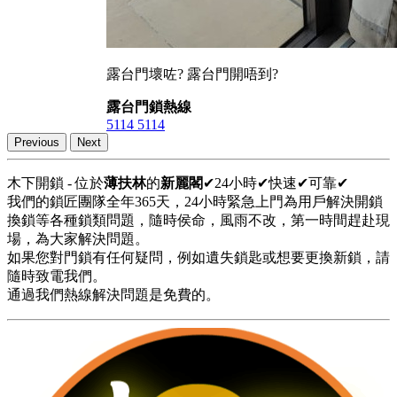
露台門壞咗? 露台門開唔到?
露台門鎖熱線
5114 5114
Previous
Next
木下開鎖 - 位於
薄扶林
的
新麗閣
✔24小時✔快速✔可靠✔
我們的鎖匠團隊全年365天，24小時緊急上門為用戶解決開鎖
換鎖等各種鎖類問題，隨時侯命，風雨不改，第一時間趕赴現
場，為大家解決問題。
如果您對門鎖有任何疑問，例如遺失鎖匙或想要更換新鎖，請
隨時致電我們。
通過我們熱線解決問題是免費的。