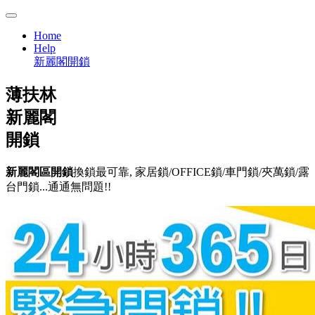
Home
Help
新麗閣開鎖
薄扶林
新麗閣
開鎖
新麗閣區開鎖
換鎖最可靠, 家居鎖/OFFICE鎖/車門鎖/夾萬鎖/露
台門鎖...通通無問題!!