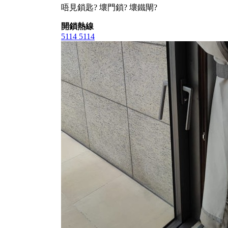
唔見鎖匙? 壞門鎖? 壞鐵閘?
開鎖熱線
5114 5114