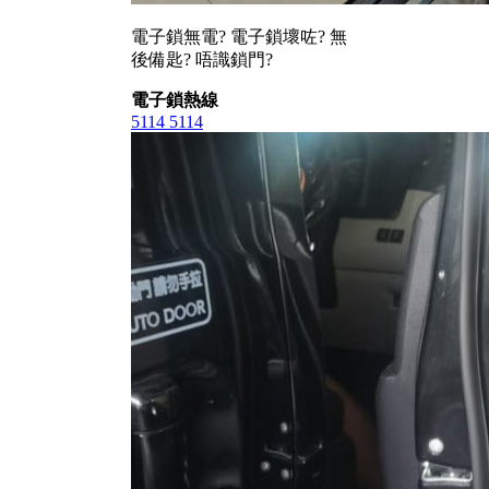
電子鎖無電? 電子鎖壞咗? 無
後備匙? 唔識鎖門?
電子鎖熱線
5114 5114