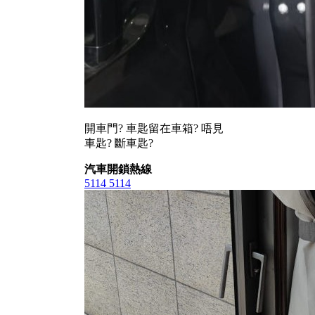
開車門? 車匙留在車箱? 唔見
車匙? 斷車匙?
汽車開鎖熱線
5114 5114