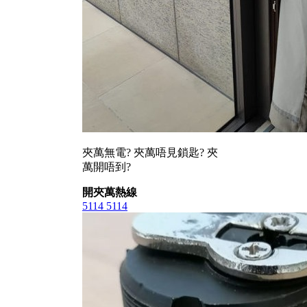
夾萬無電? 夾萬唔見鎖匙? 夾
萬開唔到?
開夾萬熱線
5114 5114