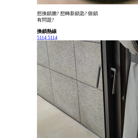
想換鎖膽? 想轉新鎖匙? 個鎖
有問題?
換鎖熱線
5114 5114