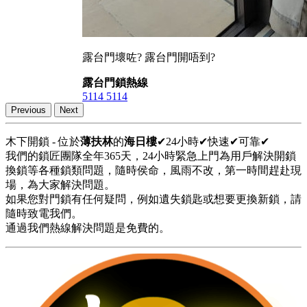
露台門壞咗? 露台門開唔到?
露台門鎖熱線
5114 5114
Previous
Next
木下開鎖 - 位於
薄扶林
的
海日樓
✔24小時✔快速✔可靠✔
我們的鎖匠團隊全年365天，24小時緊急上門為用戶解決開鎖
換鎖等各種鎖類問題，隨時侯命，風雨不改，第一時間趕赴現
場，為大家解決問題。
如果您對門鎖有任何疑問，例如遺失鎖匙或想要更換新鎖，請
隨時致電我們。
通過我們熱線解決問題是免費的。