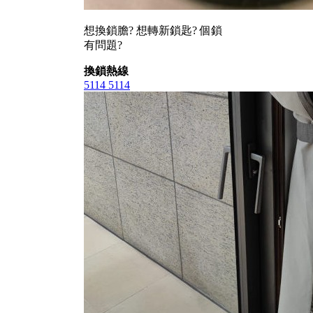
想換鎖膽? 想轉新鎖匙? 個鎖
有問題?
換鎖熱線
5114 5114