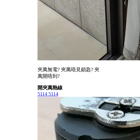
夾萬無電? 夾萬唔見鎖匙? 夾
萬開唔到?
開夾萬熱線
5114 5114