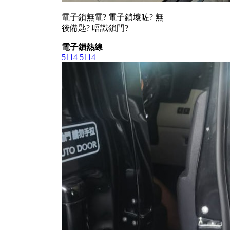
電子鎖無電? 電子鎖壞咗? 無
後備匙? 唔識鎖門?
電子鎖熱線
5114 5114