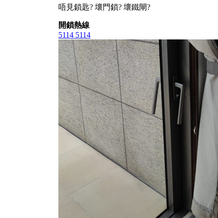
唔見鎖匙? 壞門鎖? 壞鐵閘?
開鎖熱線
5114 5114