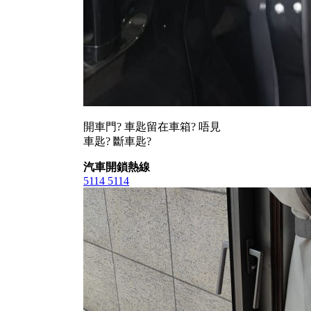
開車門? 車匙留在車箱? 唔見
車匙? 斷車匙?
汽車開鎖熱線
5114 5114