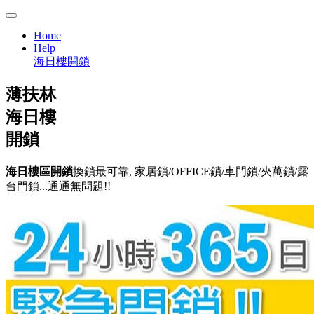
Home
Help
海日樓開鎖
薄扶林
海日樓
開鎖
海日樓區開鎖
換鎖最可靠, 家居鎖/OFFICE鎖/車門鎖/夾萬鎖/露
台門鎖...通通無問題!!