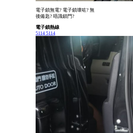
電子鎖無電? 電子鎖壞咗? 無
後備匙? 唔識鎖門?
電子鎖熱線
5114 5114