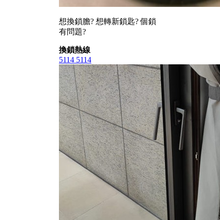
想換鎖膽? 想轉新鎖匙? 個鎖
有問題?
換鎖熱線
5114 5114