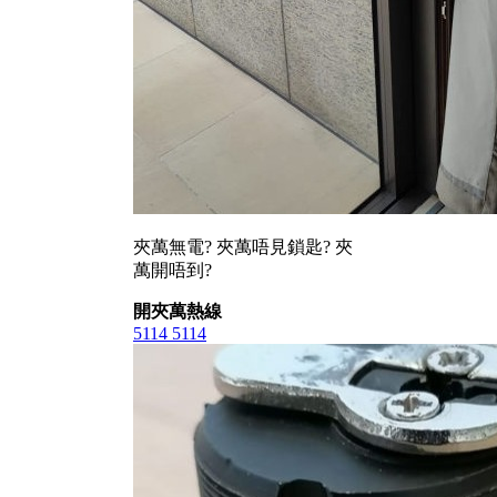
夾萬無電? 夾萬唔見鎖匙? 夾
萬開唔到?
開夾萬熱線
5114 5114