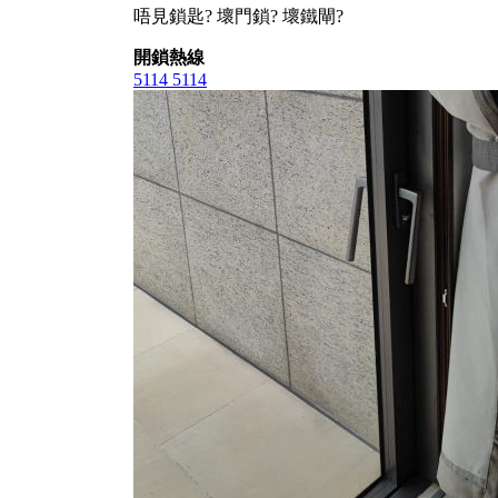
唔見鎖匙? 壞門鎖? 壞鐵閘?
開鎖熱線
5114 5114