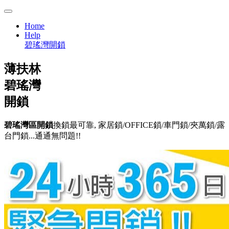
Home
Help
碧瑤灣開鎖
薄扶林
碧瑤灣
開鎖
碧瑤灣區開鎖
換鎖最可靠, 家居鎖/OFFICE鎖/車門鎖/夾萬鎖/露
台門鎖...通通無問題!!