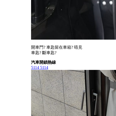
開車門? 車匙留在車箱? 唔見
車匙? 斷車匙?
汽車開鎖熱線
5114 5114