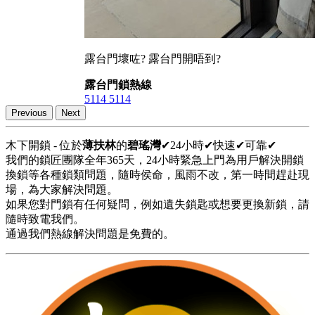
露台門壞咗? 露台門開唔到?
露台門鎖熱線
5114 5114
Previous
Next
木下開鎖 - 位於
薄扶林
的
碧瑤灣
✔24小時✔快速✔可靠✔
我們的鎖匠團隊全年365天，24小時緊急上門為用戶解決開鎖
換鎖等各種鎖類問題，隨時侯命，風雨不改，第一時間趕赴現
場，為大家解決問題。
如果您對門鎖有任何疑問，例如遺失鎖匙或想要更換新鎖，請
隨時致電我們。
通過我們熱線解決問題是免費的。