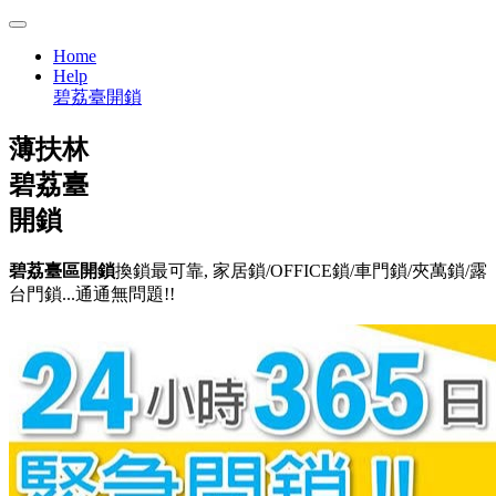
Home
Help
碧荔臺開鎖
薄扶林
碧荔臺
開鎖
碧荔臺區開鎖
換鎖最可靠, 家居鎖/OFFICE鎖/車門鎖/夾萬鎖/露
台門鎖...通通無問題!!