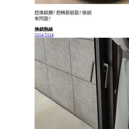
想換鎖膽? 想轉新鎖匙? 個鎖
有問題?
換鎖熱線
5114 5114