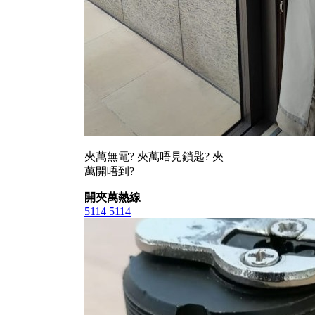
夾萬無電? 夾萬唔見鎖匙? 夾
萬開唔到?
開夾萬熱線
5114 5114