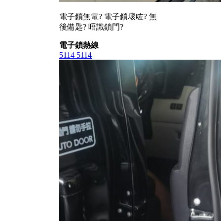
電子鎖無電? 電子鎖壞咗? 無
後備匙? 唔識鎖門?
電子鎖熱線
5114 5114