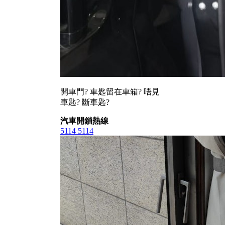
開車門? 車匙留在車箱? 唔見
車匙? 斷車匙?
汽車開鎖熱線
5114 5114