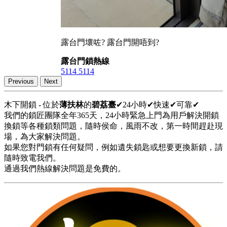
露台門壞咗? 露台門開唔到?
露台門鎖熱線
5114 5114
Previous
Next
木下開鎖 - 位於
薄扶林
的
碧荔臺
✔24小時✔快速✔可靠✔
我們的鎖匠團隊全年365天，24小時緊急上門為用戶解決開鎖
換鎖等各種鎖類問題，隨時侯命，風雨不改，第一時間趕赴現
場，為大家解決問題。
如果您對門鎖有任何疑問，例如遺失鎖匙或想要更換新鎖，請
隨時致電我們。
通過我們熱線解決問題是免費的。