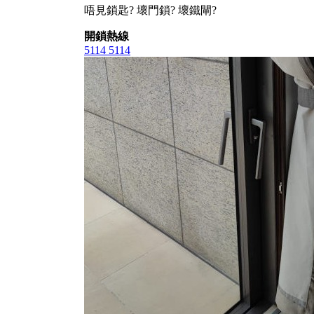
唔見鎖匙? 壞門鎖? 壞鐵閘?
開鎖熱線
5114 5114