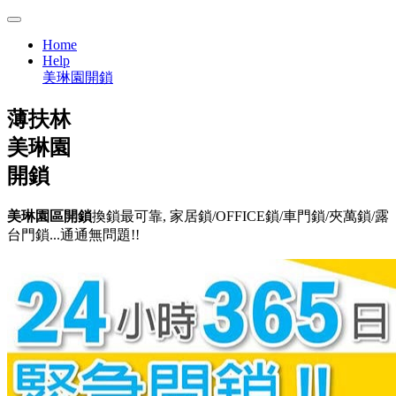
Home
Help
美琳園開鎖
薄扶林
美琳園
開鎖
美琳園區開鎖
換鎖最可靠, 家居鎖/OFFICE鎖/車門鎖/夾萬鎖/露
台門鎖...通通無問題!!