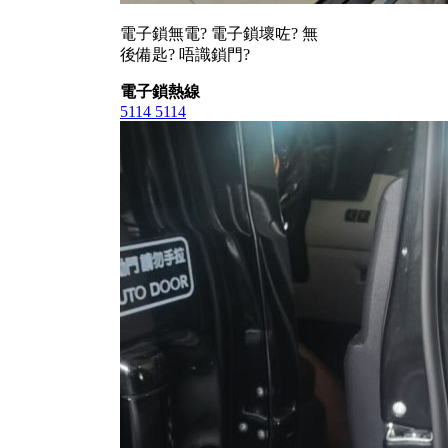
電子鎖無電? 電子鎖壞咗? 無
後備匙? 唔識鎖門?
電子鎖熱線
5114 5114