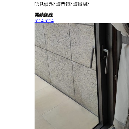
唔見鎖匙? 壞門鎖? 壞鐵閘?
開鎖熱線
5114 5114