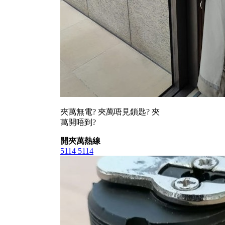
夾萬無電? 夾萬唔見鎖匙? 夾
萬開唔到?
開夾萬熱線
5114 5114