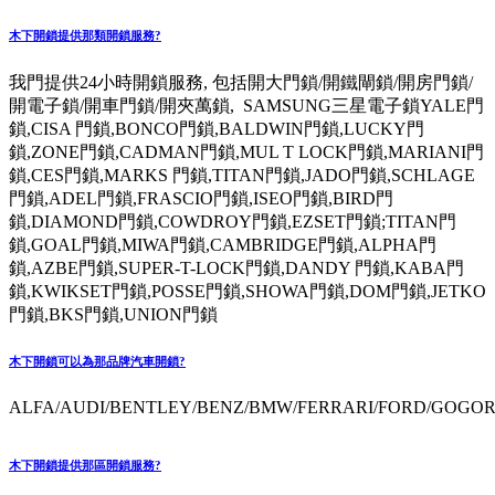
木下開鎖提供那類開鎖服務?
我門提供24小時開鎖服務, 包括開大門鎖/開鐵閘鎖/開房門鎖/
開電子鎖/開車門鎖/開夾萬鎖, SAMSUNG三星電子鎖YALE門
鎖,CISA 門鎖,BONCO門鎖,BALDWIN門鎖,LUCKY門
鎖,ZONE門鎖,CADMAN門鎖,MUL T LOCK門鎖,MARIANI門
鎖,CES門鎖,MARKS 門鎖,TITAN門鎖,JADO門鎖,SCHLAGE
門鎖,ADEL門鎖,FRASCIO門鎖,ISEO門鎖,BIRD門
鎖,DIAMOND門鎖,COWDROY門鎖,EZSET門鎖;TITAN門
鎖,GOAL門鎖,MIWA門鎖,CAMBRIDGE門鎖,ALPHA門
鎖,AZBE門鎖,SUPER-T-LOCK門鎖,DANDY 門鎖,KABA門
鎖,KWIKSET門鎖,POSSE門鎖,SHOWA門鎖,DOM門鎖,JETKO
門鎖,BKS門鎖,UNION門鎖
木下開鎖可以為那品牌汽車開鎖?
ALFA/AUDI/BENTLEY/BENZ/BMW/FERRARI/FORD/GOGORO
木下開鎖提供那區開鎖服務?