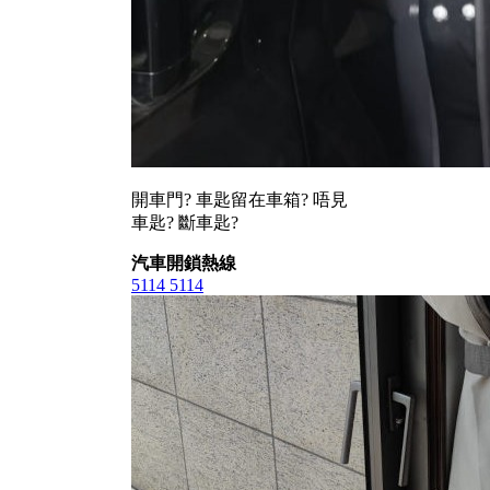
開車門? 車匙留在車箱? 唔見
車匙? 斷車匙?
汽車開鎖熱線
5114 5114