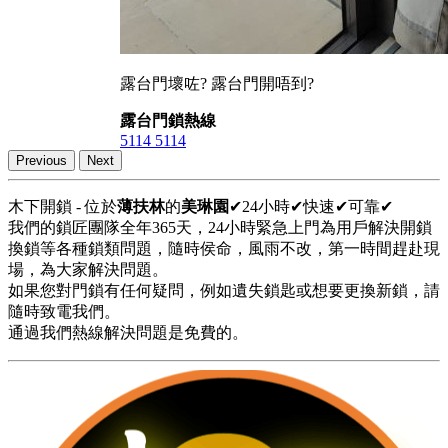
露台門壞咗? 露台門開唔到?
露台門鎖熱線
5114 5114
Previous
Next
木下開鎖 - 位於
薄扶林
的
美琳園
✔24小時✔快速✔可靠✔
我們的鎖匠團隊全年365天，24小時緊急上門為用戶解決開鎖
換鎖等各種鎖類問題，隨時侯命，風雨不改，第一時間趕赴現
場，為大家解決問題。
如果您對門鎖有任何疑問，例如遺失鎖匙或想要更換新鎖，請
隨時致電我們。
通過我們熱線解決問題是免費的。