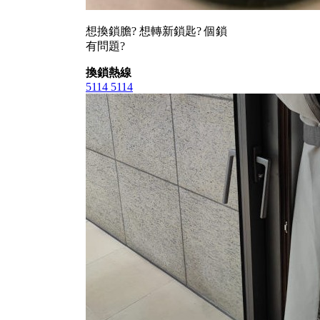
想換鎖膽? 想轉新鎖匙? 個鎖
有問題?
換鎖熱線
5114 5114