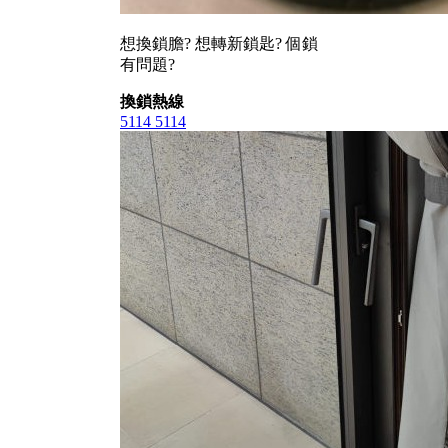
想換鎖膽? 想轉新鎖匙? 個鎖
有問題?
換鎖熱線
5114 5114