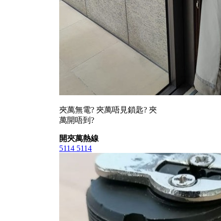
夾萬無電? 夾萬唔見鎖匙? 夾
萬開唔到?
開夾萬熱線
5114 5114