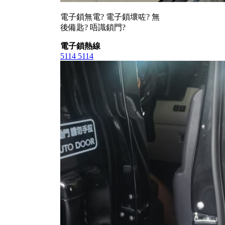
電子鎖無電? 電子鎖壞咗? 無
後備匙? 唔識鎖門?
電子鎖熱線
5114 5114