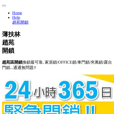
Home
Help
趙苑開鎖
薄扶林
趙苑
開鎖
趙苑區開鎖
換鎖最可靠, 家居鎖/OFFICE鎖/車門鎖/夾萬鎖/露台
門鎖...通通無問題!!