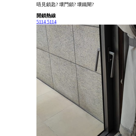
唔見鎖匙? 壞門鎖? 壞鐵閘?
開鎖熱線
5114 5114