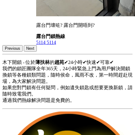
露台門壞咗? 露台門開唔到?
露台門鎖熱線
5114 5114
Previous
Next
木下開鎖 - 位於
薄扶林
的
趙苑
✔24小時✔快速✔可靠✔
我們的鎖匠團隊全年365天，24小時緊急上門為用戶解決開鎖
換鎖等各種鎖類問題，隨時侯命，風雨不改，第一時間趕赴現
場，為大家解決問題。
如果您對門鎖有任何疑問，例如遺失鎖匙或想要更換新鎖，請
隨時致電我們。
通過我們熱線解決問題是免費的。